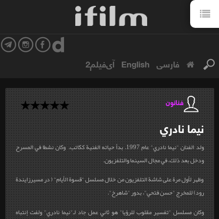
فارسی
English
آی‌فیلم2
فنانون
نيما
نادري
ولد الفنان "نيما نادري" عام 1997. بدأ حياته الفنية ككاتب. وكان نشطا في المسرح
ودخل بعد ذلك، في مجال السينما والتلفزيون.
وظهر لأول مرة على شاشة التلفزيون من خلال مسلسل "قسوة الأيام" ( در مسيرزايندة
رود) للمخرج "حسن فتحي"، بدور "شاهرخ".
وكان مسلسل "تفسير مقلوب للرؤيا" هو ثاني عمل جاد لـ"نيما نادري" ولفت إنتباه