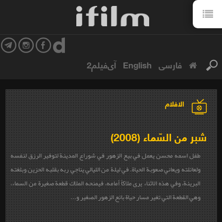
فارسی
English
آی‌فیلم2
الافلام
شبر من السّماء (2008)
طفل اسمه محسن يعمل في بيع الزهور في شوراع المدينة لتوفير الرزق لنفسه
ولعائلته ويعاني صعوبة الحياة. في ليلة من الليالي يناجي ربه بقلبه الحزين وبلغته
البريئة، وفي هذه الاثناء يرى ملاكاً أمامه، فيمنحه الملاك قطعة صغيرة من السماء،
وهي القطعة التي تغير مسار حياة بائع الزهور الصغير و...