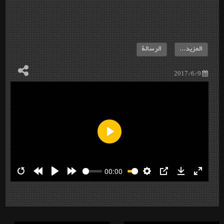
المزيد...
الرسالة
2017/6/9
Play
00:00
Restart
Rewind
Play
Forward
Settings
PIP
Download
Enter
10s
10s
fullscre