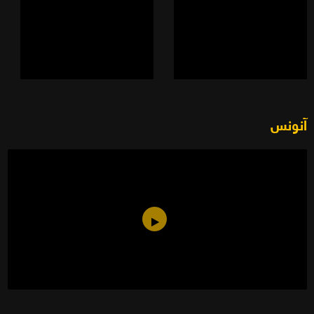
آنونس
شبر من السّماء (2008)