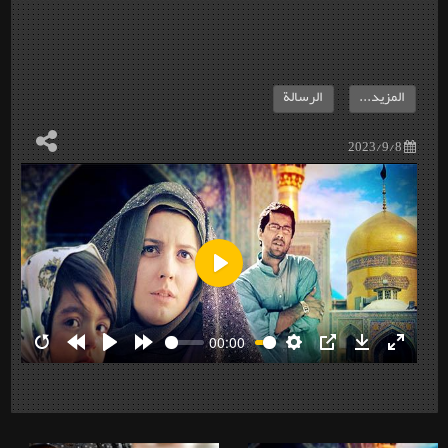
المزيد...
الرسالة
2023/9/8
Play
00:00
Restart
Rewind
Play
Forward
Settings
PIP
Download
Enter
10s
10s
fullscre