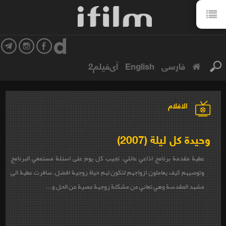
فارسی
English
آی‌فیلم2
الافلام
وحيدة كل ليلة (2007)
عطية مقدمة برنامج اذاعي عائلي. تجيب كل يوم على اسئلة مستمعي البرنامج
وتوصيهم كيف يعاملون ازواجهم لتكون لهم حياة زوجية افضل. سافرت عطية الى
مشهد المقدسة وهي تعاني من مشكلة زوجية عصية عن الحل و...