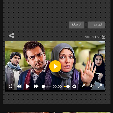
المزيد...
الرسالة
2018/11/23
Play
00:00
Restart
Rewind
Play
Forward
Settings
PIP
Download
Enter
10s
10s
fullscre