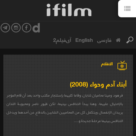
فارسی
English
آی‌فیلم2
الافلام
أبناء آدم وحواء (2008)
فرهود ومينا محاميان شابان، وقاما كليهما بإستئجار مكتب واحد بعد أن قام المؤجر
بالإحتيال عليهما، وهنا يبدأ التنافس بينهما، لكن ظهور ناصر ومحبوبة اللذان
يريدان الإنفصال ويتكفل كل من المحاميين الشابين بالدفاع عن أحدهما ويدخل
التنافس بينهما مرحلة جديدة و....