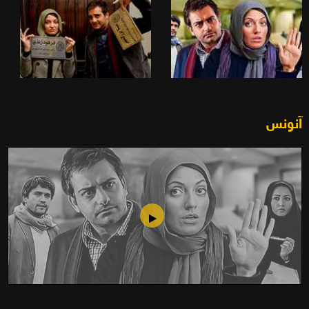
آنونس
أبناء آدم وحواء (2008)