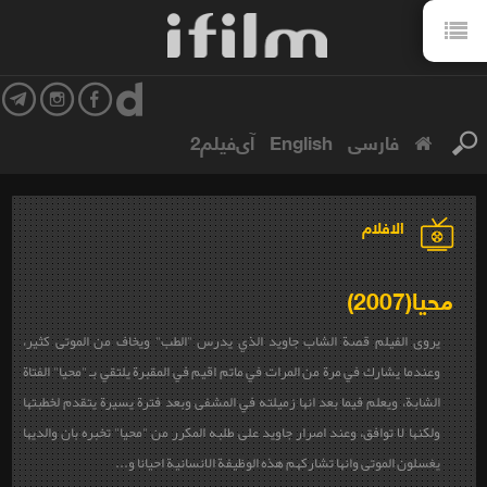
فارسی
English
آی‌فیلم2
الافلام
محيا(2007)
یروی الفیلم قصة الشاب جاوید الذي يدرس "الطب" ويخاف من الموتى كثير،
وعندما يشارك في مرة من المرات في ماتم اقيم في المقبرة يلتقي بـ "محيا" الفتاة
الشابة، ويعلم فيما بعد انها زميلته في المشفى وبعد فترة يسيرة يتقدم لخطبتها
ولكنها لا توافق، وعند اصرار جاويد على طلبه المكرر من "محيا" تخبره بان والديها
يغسلون الموتى وانها تشاركهم هذه الوظيفة الانسانية احيانا و...