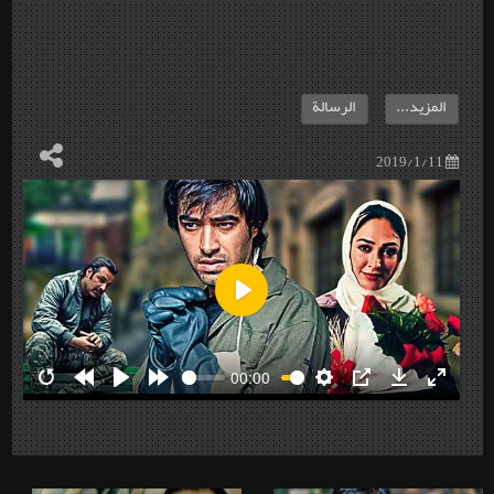
المزيد...
الرسالة
2019/1/11
Play
00:00
Restart
Rewind
Play
Forward
Settings
PIP
Download
Enter
10s
10s
fullscre