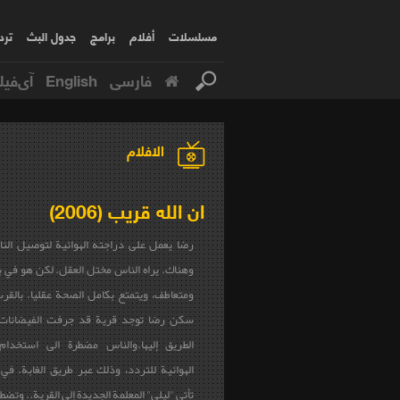
مسلسلات
أفلام
برامج
جدول البث
ترد
فارسی
English
آی‌فیل
الافلام
ان الله قريب (2006)
رضا يعمل على دراجته الهوائية لتوصيل النا
وهناك. يراه الناس مختل العقل. لكن هو في 
ومتعاطف، ويتمتع بكامل الصحة عقليا. بالق
سكن رضا توجد قرية قد جرفت الفيضانات
الطريق إليها.والناس مضطرة الى استخدام
الهوائية للتردد، وذلك عبر طريق الغابة. في 
تأتي "ليلى" المعلمة الجديدة إلى القرية.. وتضطر