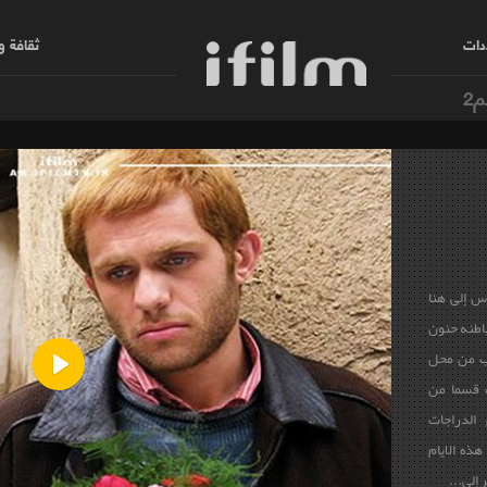
دات
ثقافة 
م2
س إلى هنا
باطنه حنون
رب من محل
 قسما من
Play
 الدراجات
هذه الايام
 إلى...