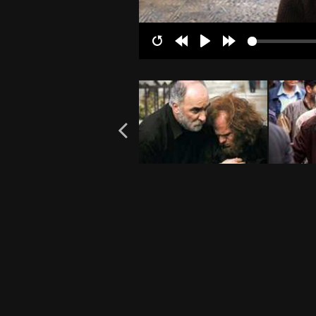
Restart
Rewind
Play
Forward
10s
10s