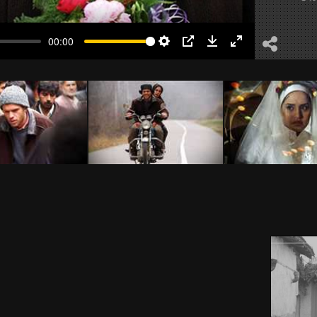
00:00
Settings
PIP
Download
Enter
fullscreen