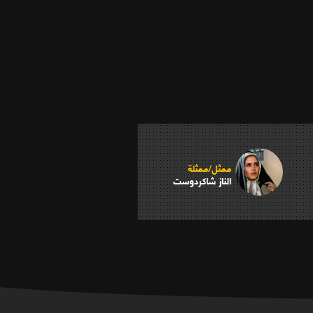
ممثل/ممثلة
الناز شاكردوست