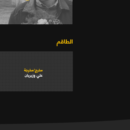
ان الله قريب (2006)
الطاقم
مخرج/مخرجة
علي وزيريان