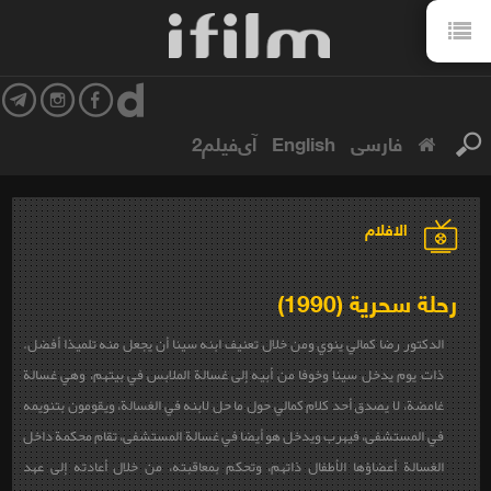
فارسی
English
آی‌فیلم2
الافلام
رحلة سحریة (1990)
الدكتور رضا كمالي ينوي ومن خلال تعنيف ابنه سينا أن يجعل منه تلميذا أفضل.
ذات يوم يدخل سينا وخوفا من أبيه إلى غسالة الملابس في بيتهم، وهي غسالة
غامضة، لا يصدق أحد كلام كمالي حول ما حل لابنه في الغسالة، ويقومون بتنويمه
في المستشفى، فيهرب ويدخل هو أيضا في غسالة المستشفى، تقام محكمة داخل
الغسالة أعضاؤها الأطفال ذاتهم، وتحكم بمعاقبته، من خلال أعادته إلى عهد