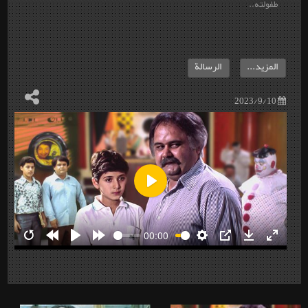
طفولته..
المزيد...
الرسالة
2023/9/10
Play
00:00
Restart
Rewind
Play
Forward
Settings
PIP
Download
Enter
10s
10s
fullscre