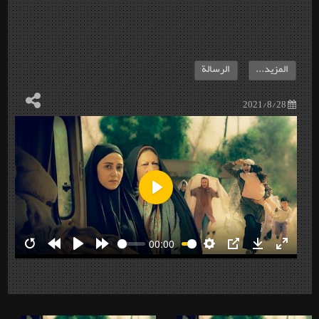
المزيد...
الرسالة
2021/8/28
Play
00:00
Restart
Rewind
Play
Forward
Settings
PIP
Download
Enter
10s
10s
fullscre