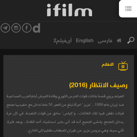
فارسی
English
آی‌فیلم2
الافلام
رصيف الانتظار (2016)
الفيلم يروي قصة عائلات قوات الحرس الثوري وقادة الجيش أيام الحرب الصدامية
ضد إيران عام 1986.. "عزيز" امرأة تبلغ من العمر 50 عاما تدخل مع حفيديها مجمع
فيلات تقطن فيها تلك العائلات.. و"إلياس" سائق من قوات التعبئة، في كل مرة
يدخل المجمع يخشى الجميع أنه قد أتى بخبر استشهاد أحد القادة.. وبعد فترة،
تأتي سيما، وهي عروس عزيز، من طهران لاصطحاب طفليها إلى الخارج..