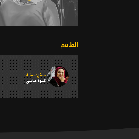
التقشر (2013)
الطاقم
ممثل/ممثلة
كلارة عباسي