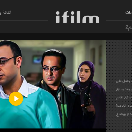
دات
ثقافة 
م2
 يعمل على
ريقه يحقق
يحقق نتائج
ته الخاصة
Play
دم ويحتاج