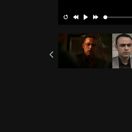
Restart
Rewind
Play
Forward
10s
10s