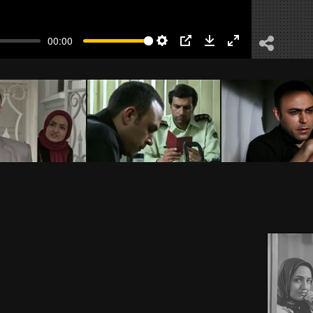
00:00
Settings
PIP
Download
Enter
fullscreen