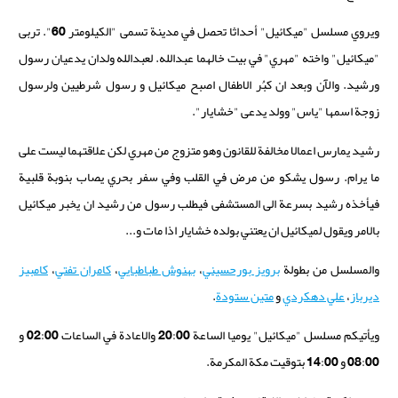
ويروي مسلسل "ميكائيل" أحداثا تحصل في مدينة تسمى "الكيلومتر 60". تربى
"ميكائيل" واخته "مهري" في بيت خالهما عبدالله. لعبدالله ولدان يدعيان رسول
ورشيد. والآن وبعد ان كبُر الاطفال اصبح ميكائيل و رسول شرطيين ولرسول
زوجة اسمها "ياس" وولد يدعى "خشايار".
رشيد يمارس اعمالا مخالفة للقانون وهو متزوج من مهري لكن علاقتهما ليست على
ما يرام. رسول يشكو من مرض في القلب وفي سفر بحري يصاب بنوبة قلبية
فيأخذه رشيد بسرعة الى المستشفى فيطلب رسول من رشيد ان يخبر ميكائيل
بالامر ويقول لميكائيل ان يعتني بولده خشايار اذا مات و...
والمسلسل من بطولة
برويز بورحسيني
،
بهنوش طباطبايي
،
كامران تفتي
،
كامبيز
ديرباز
،
علي دهكردي
و
متين ستودة
.
ويأتيكم مسلسل "ميكائيل" يوميا الساعة 20:00 والاعادة في الساعات 02:00 و
08:00 و 14:00 بتوقيت مكة المكرمة.