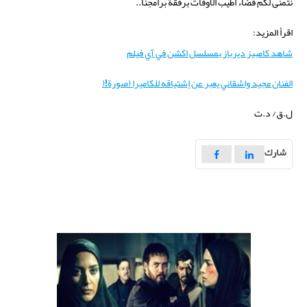
نتمنى لكم قضاء اطيب الاوقات برفقة برامجنا..
اقرأ المزيد:
شاهد كامبيز ديرباز بمسلسل اكشن في آي فيلم
الفنان مجيد واشقاني يعبر عن إشتياقه للكاميرا (صورة
)!
ل.ق/ د.ت
شارك