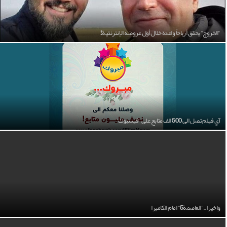
"الخروج" يحقق أرباحاً واعدة خلال أول عروضه الإنترنتية!
آي فيلم تصل الى 500 الف متابع على "فيسبوك"
واخيرا.."العاصمة5" امام الكاميرا