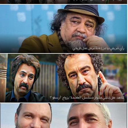
رأي شريفي نيا عن إعادة عرض عمل تاريخي
شاهد: هل ينتهي مشوار مسلسل "العاصمة" بزواج "أرسطو"؟