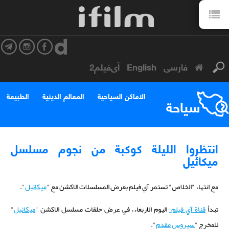
فارسی
English
آی‌فیلم2
الاماكن السياحية
المعالم الدينية
الطبيعة
سياحة
انتظروا الليلة كوكبة من نجوم مسلسل
ميكائيل
مع انتهاء "الخلاص" تستمر آي فيلم بعرض المسلسلات الاكشن مع "
ميكائيل
".
تبدأ
قناة آي فيلم
اليوم الاربعاء، في عرض حلقات مسلسل الاكشن "
ميكائيل
"
للمخرج "
سيروس مقدم
".