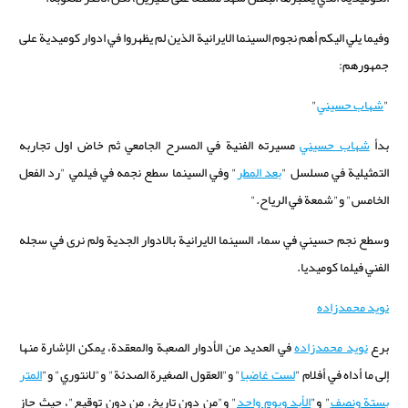
وفيما يلي اليكم أهم نجوم السينما الايرانية الذين لم يظهروا في ادوار كوميدية على
جمهورهم:
"
شهاب حسيني
"
بدأ
شهاب حسيني
مسيرته الفنية في المسرح الجامعي ثم خاض اول تجاربه
التمثيلية في مسلسل "
بعد المطر
" وفي السينما سطع نجمه في فيلمي "رد الفعل
الخامس" و"شمعة في الرياح
".
وسطع نجم حسيني في سماء السينما الايرانية بالادوار الجدية ولم نرى في سجله
الفني فيلما كوميديا.
نويد محمدزاده
برع
نويد محمدزاده
في العديد من الأدوار الصعبة والمعقدة، يمكن الإشارة منها
إلى ما أداه في أفلام "
لست غاضبا
" و"العقول الصغيرة الصدئة" و"لانتوري" و"
المتر
بستة ونصف
" و"
الأبد ويوم واحد
" و"من دون تاريخ، من دون توقيع"، حيث حاز