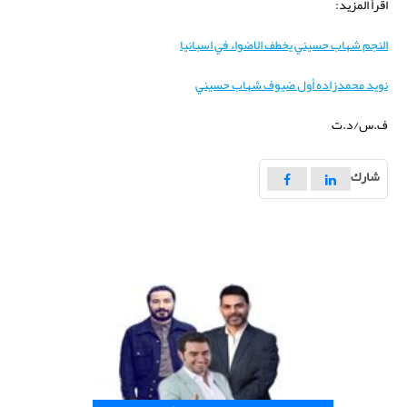
اقرأ المزيد:
النجم شهاب حسيني يخطف الاضواء في اسبانيا
نويد محمدزاده أول ضيوف شهاب حسيني
ف.س/د.ت
شارك