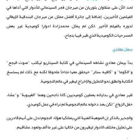
لحد الآن على عنقاوان بلوريان من مهرجان فجر السينمائي للأدوار التي أداها في
الفيلمين الأخيرين، إضافة إلى جائزة أفضل ممثل من مهرجان البندقية الإيطالي
لدوره بالفيلم الأخير
.
لكن لم يمثل محمدزادة ادوارا كوميدية غير بعض
المسرحيات الكوميدية الذي ظهر فيها بنجاح.
بيمان معادي
بدأ بيمان معادي نشاطه السينمائي في كتابة السيناريو ليكتب "صوت البجع"
و"الكوما" و "كافيه ستار" حيحقق معها نجاحاً ملحوظا لكنه مع ذلك لم يستسغ
الكتابة وانطلق نحو التمثيل والإخراج ليطير في عالم النجومية
.
ظهر معادي في بداياته بعملين كوميديين كانا ناجحين وهما "الغيبوبة" و"عشاء
حفل الزواج" لكن بعد دخوله عالم النجومية لم نراه في عمل كوميدي.
والجدير بالذكر ان الموهبة الفنية التي يمتلكها هؤلاء النجوم تدل على أنهم قادرين
على تمثيل مختلف الادوار ليظهرون من خلالها على غير ما ألف وتعود عشاقهم.