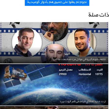
نجوم لم يطلوا على جمهورهم بأدوار كوميدية
ذات صلة
شاهد: نجوم كبروا في عوائل مزدحمة بعدد ساكنيها!
تردد جديد لقناة آي فيلم على قمر الهوت بيرد