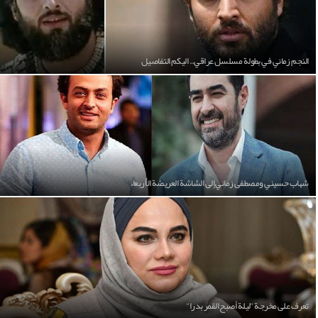
النجم زماني في بطولة مسلسل عراقي.. اليكم التفاصيل
شهاب حسيني ومصطفى زماني إلى الشاشة العريضة الأربعاء
تعرف على مخرجة "ليلة أصبح القمر بدرا"