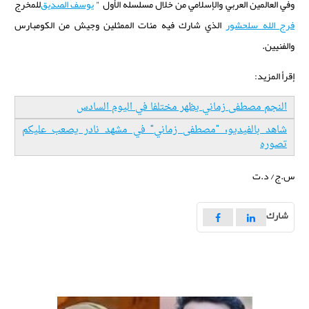
وفي العالمين العربي والإسلامي من خلال
مسلسله الأول
"
يوسف الصديق
للمخرج
فرج الله سلحشور
الذي شارك فيه مئات الممثلين وجيش من الكومبارس
والفنيين
.
إقرأ المزيد:
النجم مصطفى زماني يظهر مختلفا في اليوم السادس
شاهد بالفيديو: "مصطفى زماني" في مشهد نادر يصعب عليكم
تصوره
س.ج/ د.ت
شارك