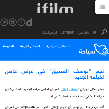
فارسی
English
آی‌فیلم2
الاماكن السياحية
المعالم الدينية
الطبيعة
سياحة
نجم "يوسف الصديق" في عرض خاص
لفيلمه الجديد
حضر الفنان الإيراني "
مصطفى زماني
" العرض الخاص لفيلمه الجديد "نساء يركضن
مع الذئاب" في مدينة مشهد شمال غربي البلاد.
أفاد موقع قناة آي فيلم بأن النجم "زماني" شارك مع طاقم الإنتاج في العرض