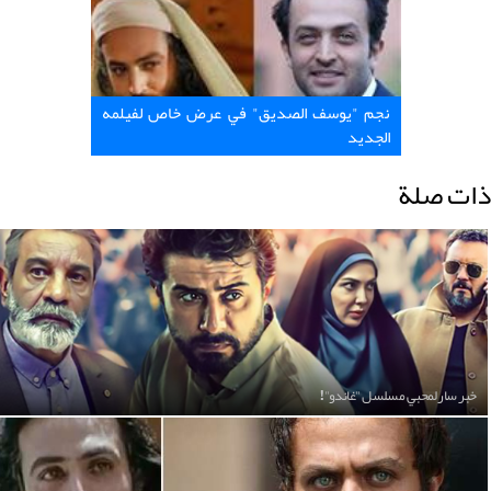
نجم "يوسف الصديق" في عرض خاص لفيلمه
الجديد
ذات صلة
خبر سار لمحبي مسلسل "غاندو"!