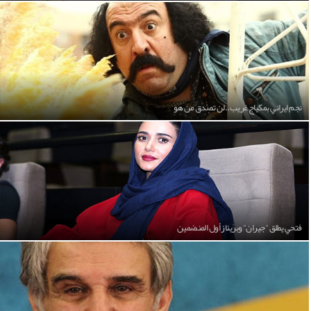
نجم ايراني بمكياج غريب..لن تصدق من هو
فتحي يطلق "جيران" وبريناز أول المنضمين