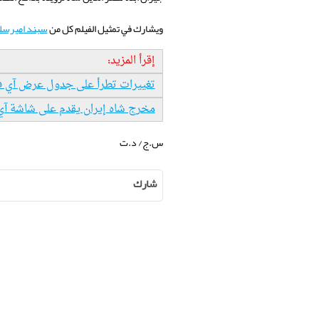
ويشارك في تمثيل الفيلم كل من
سبند اميرسل
إقرأ المزید:
تغييرات تطرأ على جدول عرض آي فيلم
مخرج شاه إيران يقدم على شاشة آي ف
س.ج/ د.ت
شارك