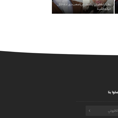
بطل "شاه ايران"يكشف عن أصعب دور أداه خلال
حياته الفنية
لوا بنا