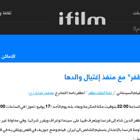
دات
ثقافة 
م2
الاماكن 
ظفر" مع منفذ إغتيال والدها
رحلة الملك مظفر
" (مظفرنامه) للمخرج
محمدرضا ورزي
.
04:00 و10:00 و16:00.
ر الدين شاه إلى فرنسا ويتعرف فيها على سينما توغراف ويقرر شرائها. وفي محاولة غير ن
ة فرنسا بالإعتذار بتسليم الشخص الى ايران فيتم وضع جوزيف في قفص ويلقى به في قب
ضول".