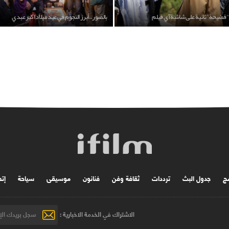
"فضيحة" ثانية على شاشة آي فيلم
بالصور..أبرز النجوم في عيد ميلاد اكبر عبدي
مج
جدول البث
ترددات
ثقافة وفن
فنانون
موسیقی
سياحة
إتص
الاشتراك في الخدمة الاخبارية :