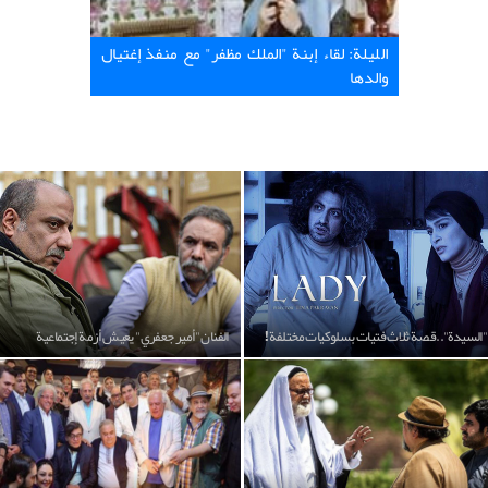
الليلة: لقاء إبنة "الملك مظفر" مع منفذ إغتيال
والدها
"السيدة"..قصة ثلاث فتيات بسلوكيات مختلفة!
الفنان "أمير جعفري" يعيش أزمة إجتماعية