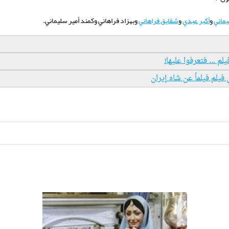
يماني
و
أكبر عبدي
و
شقايق فراهاني
وبهزاد فراهاني وكمند أمير سليماني.
 ... فتعرفوا عليها
!
يلم فيلماُ عن شاه إيران