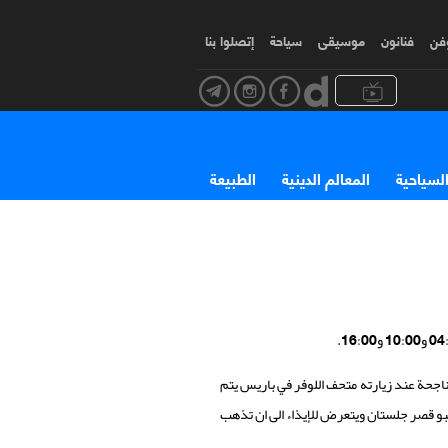
وفن
فنانون
موسیقی
سياحة
إتصلوا بنا
السياحية
المعالم الدينية
الطبيعة
اجحة عند زيارته متحف اللوفر في باريس يتم
و قصر جلستان ويتعرض للإيذاء الى ان تذهب