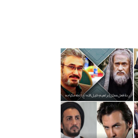
ردة فعل ممثل إبراهيم خليل الله (ع) تجاه مكياجه