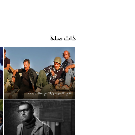
ذات صلة
انتاج "المطرودن4" مع ممثلين جدد