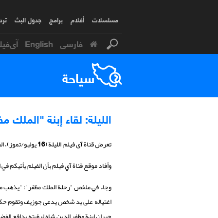
مسلسلات
أفلام
برامج
جدول البث
ترد
فارسی
English
آی‌فیل
سياحة
الليلة: لقاء إبنة "الملك م
تعرض قناة آی فیلم اللیلة (16 يوليو/تموز)، الفيلم السينمائي "
وأفاد موقع قناة آي فيلم بأن الفيلم يأتيكم في الساعة 22:00 بتوقيت مكة المكرمة ويعاد بثه يوم الأحد (17 يوليو/تموز) في الساعات 
وجاء في ملخص "رحلة الملك مظفر": "يذهب مظف
اغتياله على يد شخص يدعى جوزيف وتقوم حكوم
جيران ابنة مظفر الدين شاه لرؤيته بدافع الف