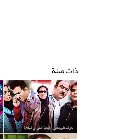
ذات صلة
تعرف على بديل "كيميا" على آي فيلم!