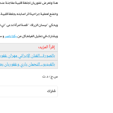
هذا وتعرض
غفوريان
لجلطة قلبية مفاجئة
عند 
وخضع لعملية جراحية
اثر اصابته بجلطة قلبية
ويحكي "نيسان الزرقاء" قصة امرأة تدعى "تي 
ويشارك في تمثيل الفيلم كل من
يكتا ناصر
و س
إقرأ المزيد:
بالصورة...الفنان الإيراني مهران غف
بالفيديو.. النجمان ياري وغفوريان ي
س.ج/ د.ت
شارك