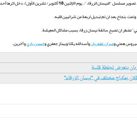
تصوير مسلسل "النيسان الزرقاء
"
، يوم (الإثنين 18 أكتوبر/ تشرين الأول)، دخل اثرها أحد مستشفيات العاصمة طهران
، وتمت
بنجاح بعد ان تم تبديل اربعة من شرائيين قلبه
.
تي" تضطر ان تصبح سائقة نيسان زرقاء بسبب مشاكل المعيشة.
يروس همتي و
مهران غفوريان
وأسدالله يكتا وبهناز جعفري و
حسين ياري
وآخرين.
وريان يتعرض لجلطة قلبية
طلان بمكياج مختلف في "نيسان الزرقاء
"