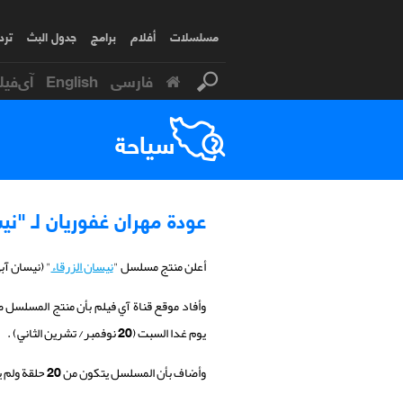
مسلسلات
أفلام
برامج
جدول البث
ترد
فارسی
English
آی‌فیل
سياحة
عودة مهران غفوريان لـ "نيس
أعلن منتج مسلسل "
نيسان الزرقاء
" (نيسان آ
وأفاد موقع قناة آي فيلم بأن منتج المسلسل ص
يوم غدا السبت (20 نوفمبر/ تشرين الثاني) .
وأضاف بأن المسلسل يتكون من 20 حلقة ولم يبقى من تصوير العمل إلا حوالي أسبوعين أو ثلاثة أسابيع .