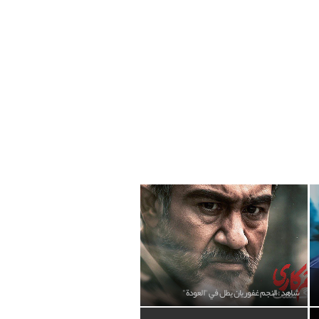
شاهد: النجم غفوريان يطل في "العودة"