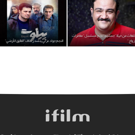
لقطات من حياة "جمشيد" نجم مسلسل "مغامرات
زواج"
النجم جواد عزتي يتصدر غلاف "الطابق الأرضي"