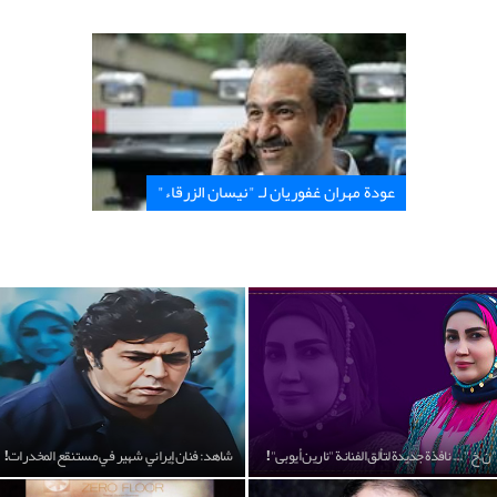
عودة مهران غفوريان لـ "نيسان الزرقاء"
"ن.خ "... نافذة جديدة لتألق الفنانة "نارين أيوبی"!
شاهد: فنان إيراني شهير في مستنقع المخدرات!