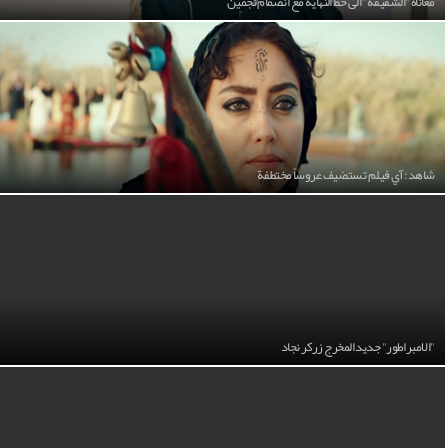
معاناة "الشقيقة" الى خط النهاية مع انضمام نجمين
شاهد: آي فيلم تستضيف عروساً مختطفة
"الامبراطور" جديد المخرج زركر نجاد