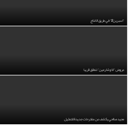
"اسبرين2" في طريق الانتاج
عروض "انا وشارمين" تنطلق قريبا
مجيد صالحي يكشف عن مقترحات جديدة للتمثيل