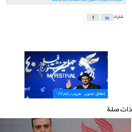
شارك
إنطلاق تصوير "هروب رقم 10"
ذات صلة