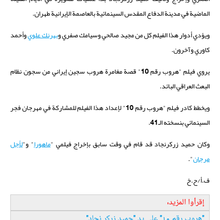
الماضية في مدينة الدفاع المقدس السينمائية بالعاصمة الإيرانية طهران.
ويؤدي أدوار هذا الفيلم كل من مجيد صالحي وسيامك صفري و
بهرنك علوي
وأحمد
كاوري وآخرون.
يروي فيلم "هروب رقم 10" قصة مغامرة هروب سجين إيراني من سجون نظام
البعث العراقي البائد.
ويخطط كادر فيلم "هروب رقم 10" لإعداد هذا الفيلم للمشاركة في مهرجان فجر
السينمائي بنسخته الـ41.
وكان حميد زركرنجاد قد قام في وقت سابق بإخراج فيلمي "
ماهورا
" و"
لأجل
مرجان
".
ف.أ/ح.خ
إقرأوا المزيد:
"
هروب رقم 10" على يد "حميد زركر نجاد
"