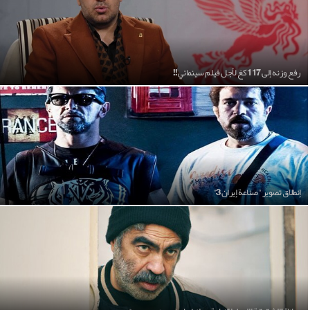
رفع وزنه إلى 117 كغ لأجل فيلم سينمائي!!
إنطلاق تصوير "صناعة إيران 3"