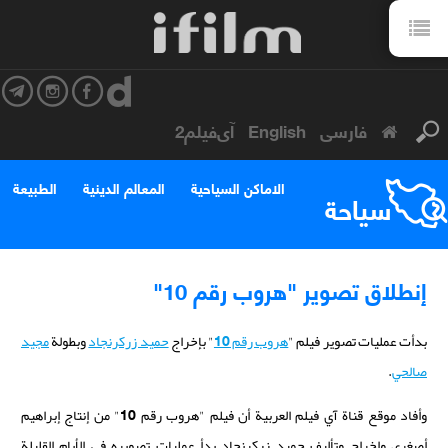
فارسی
English
آی‌فیلم2
الاماكن السياحية
المعالم الدينية
الطبيعة
سياحة
إنطلاق تصوير "هروب رقم 10"
بدأت عمليات تصوير فيلم "
هروب رقم 10
" بإخراج
حميد زركرنجاد
وبطولة
مجيد
صالحي
.
وأفاد موقع قناة آي فيلم العربية أن فيلم "هروب رقم 10" من إنتاج إبراهيم
أصغري وإخراج وتأليف حميد زركرنجاد بدأ عمليات تصويره في الأيام القليلة