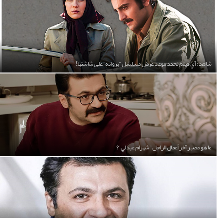
شاهد: آي فيلم تحدد موعد عرض مسلسل "بروانه" على شاشتها!
ما هو مصير آخر أعمال الراحل "شهرام عبدلي"؟