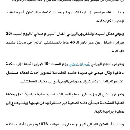
هذا وسيقام مراسم عزاء لهذا النجم ويتم بعد ذلك تسليم الجثمان لأسرة الفقيد
لإختيار مكان دفنه.
وتوفي ممثل السينما والتلفزيون الإيراني الفنان "شهرام عبدلي"، اليوم السبت (25
فبراير/ شباط)، عن عمر ناهز الـ 46 عاما بالمستشفى "قائم" في مدينة مشهد
الإيرانية.
وتعرض النجم الإيراني
شهرام عبدلي
يوم السبت (19 فبراير/شباط) إلى سكتة
دماغية وكان عبدلي في مدينة مشهد المقدسة
لتصوير أحدث اعماله مسلسل
"كن مرتاح البال" وتعرض إلى هبوط في الوعي أدى إلى دخوله المستشفى.
وتعرض عبدلي إلى نزيف في الدماغ الأمر الذي تطلب عملية جراحية دخل بعدها
العناية المشددة حيث أن حالته الصحية غير مستقرة ودخل غيبوبة وبات يحتاج إلى
عملية جراحية ثانية.
ويذكر بأن الفنان الإيراني شهرام عبدلي من مواليد 1976 ودرس الآداب ، لكنه