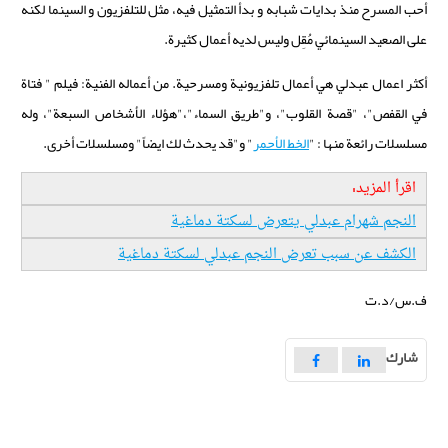
أحب المسرح منذ بدايات شبابه و بدأ التمثيل فيه، مثل للتلفزيون و السينما لكنه
على الصعيد السينمائي مُقِل وليس لديه أعمال كثيرة.
أكثر اعمال عبدلي هي أعمال تلفزيونية ومسرحية. من أعماله الفنية: فيلم " فتاة
في القفص"، "قصة القلوب"، و"طريق السماء"،"هؤلاء الأشخاص السبعة"، وله
مسلسلات رائعة منها : "
الخط الأحمر
" و"قد يحدث لك ايضاً" ومسلسلات أخرى.
اقرأ المزيد:
النجم شهرام عبدلي يتعرض لسكتة دماغية
الكشف عن سبب تعرض النجم عبدلي لسكتة دماغية
ف.س/د.ت
شارك