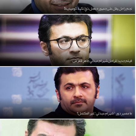
نجم راحل يطل على جمهوره بعمل ذي نكهة كوميدية!
فيلم جديد للراحل شهرام عبدلي جاهز للعرض
ما مصير دور "شهرام عبدلي" غير المكتمل؟