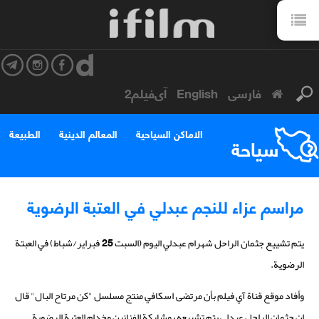
فارسی
English
آی‌فیلم2
الاماكن السياحية
المعالم الدينية
الطبيعة
سياحة
مراسم عزاء للنجم عبدلي في العتبة الرضوية
يتم تشييع جثمان الراحل شهرام عبدلي اليوم (السبت 25 فبراير/شباط) في العبتة
الرضوية.
وأفاد موقع قناة آي فيلم بأن مرتضى اسكافي منتج مسلسل "كن مرتاح البال" قال
ان جثمان الراحل عبدلي يتم تشييعه بمشاركة الفنانين وخدام العتبة الرضوية.