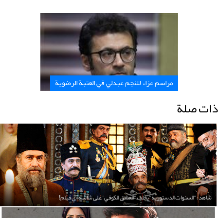
مراسم عزاء للنجم عبدلي في العتبة الرضوية
ذات صلة
شاهد: "السنوات الدستورية" يخلف "العشق الكوفي" على شاشة آي فيلم!