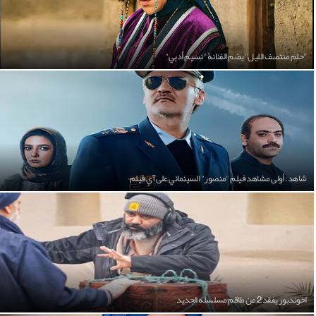
"حلم منتصف الليل" يضم الفنانة "نسيم أدبي"
شاهد: أولى مشاهد فيلم "منصور" السينمائي على آي فيلم
اخوندبور يفقد 2 من طاقم مسلسله الجديد