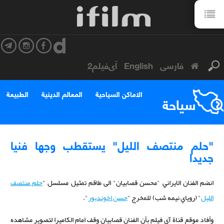
فارسی
English
آی‌فیلم2
الاماكن السياحية
المعالم الدينية
الطبيعة
سياحة
"حلم منتصف الليل" يستقطب وجها فنيا
جديدا
انضم الفنان الايراني "محسن قصابيان" الى طاقم تمثيل
مسلسل "
حلم منتصف
الليل
"
(روياي نيمه شب) للمخرج "
حسن اخوندبور
".
وأفاد موقع قناة آي فيلم بأن الفنان قصابيان وقف امام الكاميرا لتصوير مشاهده