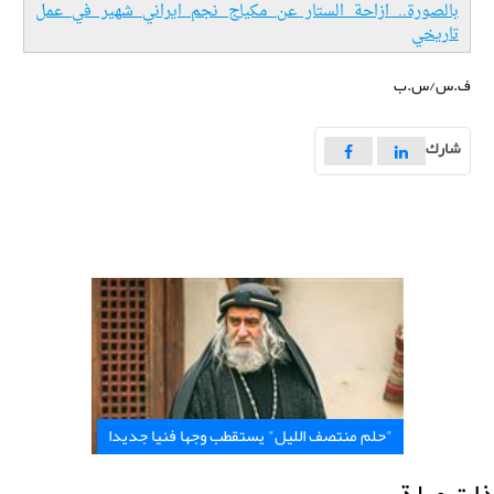
بالصورة.. ازاحة الستار عن مكياج نجم ايراني شهير في عمل
تاريخي
ف.س/س.ب
شارك
"حلم منتصف الليل" يستقطب وجها فنيا جديدا