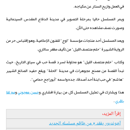
في العمل وازيح الستار عن مكياجه.
ويمر المسلسل حاليا بمرحلة التصوير في مدينة الدفاع المقدس السينمائية
وصورت نصف مشاهده حتى الآن.
ويعد المسلسل أحد منتجات مؤسسة "اوج" للفنون الإعلامية، وهو إقتباس حر من
الرواية الشهيرة "حلم منتصف الليل" من تأليف مظفر سالاري.
وكتاب "حلم منتصف الليل" هو محاولة لسرد قصة حب في سياق التاريخ، حيث
تبدأ القصة من مصنع مجوهرات في مدينة "الحلة" ويقع حفيد الصائغ الشهير
"هاشم" في حب ابنة أحد أصدقاء جده واسمه "أبوراجح حمامي".
هذا ويشارك في تمثيل المسلسل كل من بهارة افشاري و
حسن معجوني
و
مه لقا
باقري
.
إقرأ المزيد:
آخوندبور يفقد 2 من طاقم مسلسله الجديد