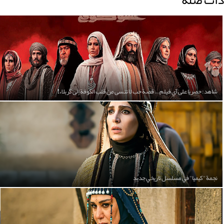
ذات صلة
شاهد: حصريا على آي فيلم... قصة حب لا تنسى من قلب الكوفة إلى كربلاء!
نجمة "كيميا" في مسلسل تاريخي جديد