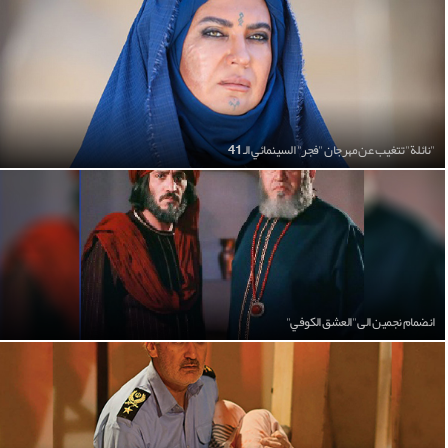
"نائلة" تتغيب عن مهرجان "فجر" السينمائي الـ 41
انضمام نجمين الى "العشق الكوفي"