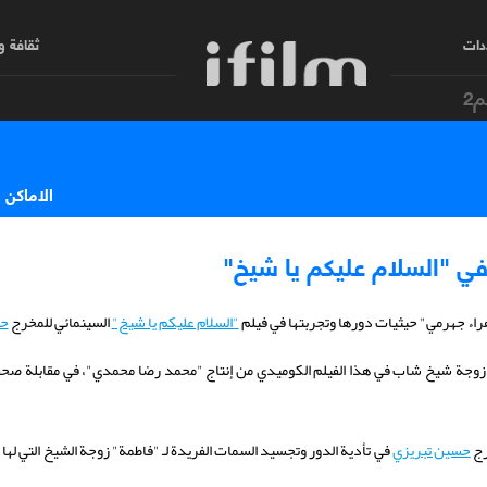
دات
ثقافة 
م2
الاماكن 
في "السلام عليكم يا شيخ"
راء جهرمي" حيثيات دورها وتجربتها في فيلم
"السلام عليكم يا شيخ"
السينمائي للمخرج
حس
 زوجة شيخ شاب في هذا الفيلم الكوميدي من إنتاج "محمد رضا محمدي"، في مقابلة صحفية
رج
حسين تبريزي
في تأدية الدور وتجسيد السمات الفريدة لـ "فاطمة" زوجة الشيخ التي له