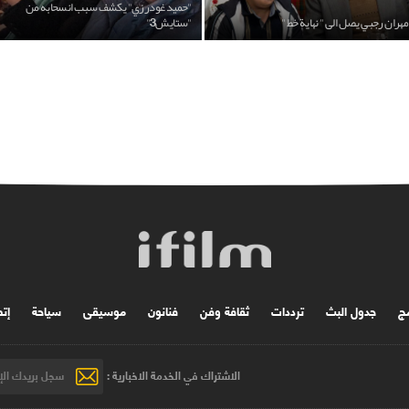
"حميد غودرزي" يكشف سبب انسحابه من
مهران رجبي يصل الى " نهاية خط "
"ستايش3"
مج
جدول البث
ترددات
ثقافة وفن
فنانون
موسیقی
سياحة
إتص
الاشتراك في الخدمة الاخبارية :