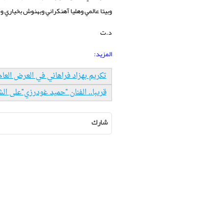
وبيتا عالمي وهليا آهنكراني وبهنوش بخياري وم
د.ت
المزيد:
تکریم بهزاد فراهاني في العرض العام
قريبا.. الفنان "حميد غودرزي"على ا
شارك