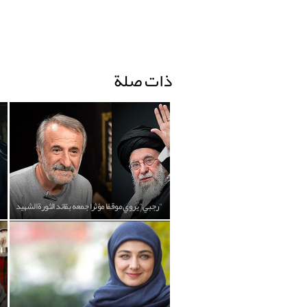
ذات صلة
"رجبي" يروي موقفا مؤثرا جمعه بقائد الثورة الشهيد