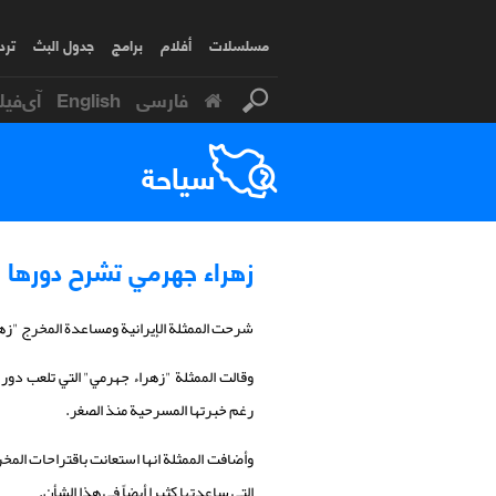
مسلسلات
أفلام
برامج
جدول البث
ترد
فارسی
English
آی‌فیل
سياحة
زهراء جهرمي تشرح دورها 
شرحت الممثلة الإيرانية ومساعدة المخرج "زه
وقالت الممثلة "زهراء جهرمي" التي تلعب دور
رغم خبرتها المسرحية منذ الصغر.
وأضافت الممثلة انها استعانت باقتراحات المخ
التي ساعدتها كثيرا أيضاً في هذا الشأن.