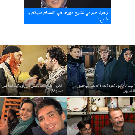
زهراء جهرمي تشرح دورها في "السلام عليكم يا
شيخ"
"بيت الأم" بوابة عودة نجمة "هاتف" إلى جمهور
"الغرباء" يفتح ملف داعش من زاوية إنسانية غير
التلفزيون
مسبوقة