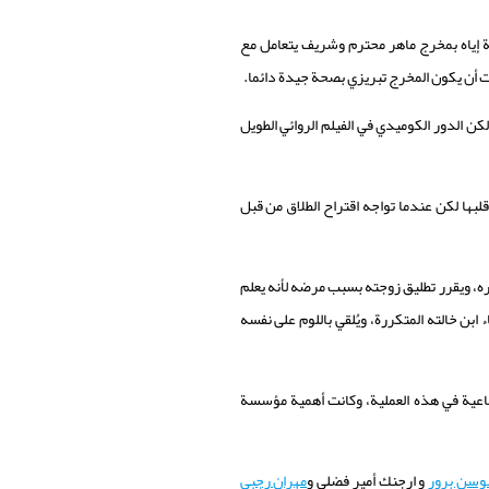
ة إياه بمخرج ماهر محترم وشريف يتعامل مع
نت أن يكون المخرج تبريزي بصحة جيدة دائما.
 الدور الكوميدي في الفيلم الروائي الطويل
بها لكن عندما تواجه اقتراح الطلاق من قبل
ه، ويقرر تطليق زوجته بسبب مرضه لأنه يعلم
ن خالته المتكررة، ويُلقي باللوم على نفسه
جتماعية في هذه العملية، وكانت أهمية مؤسسة
سن برور
و ارجنك أمير فضلي و
مهران رجبي