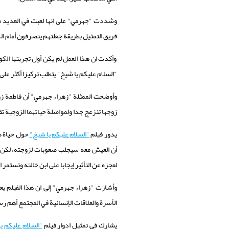
وشددت "جهرمي" على انها لعبت في العديد 
فريق التمثيل بطريقة جعلتهم يتصرفون أمام ال
وأكدت ان هذا العمل لم يكن أول تجربتها الك
"السلام عليكم يا شيخ" يتطلب تركيزا أكثر على
وأوضحت الممثلة "زهراء جهرمي" أن فاطمة زوج
زوجها تنزعج جدا ولمواصلة حياتهما الزوجية ت
يدور فيلم
"السلام عليكم يا شيخ"
حول حياة طا
أن العيش معه سيجلب صعوبات لزوجته، لكن شقي
لعجزه عن التأثير إيجابا على ابن خالته وتستم
وأشارت "زهراء جهرمي" إلى ان هذا الفيلم يعت
الأسرة والعلاقات الإنسانية في المجتمع أهم رس
يشارك في تمثيل ادوار فيلم
"السلام عليكم ي