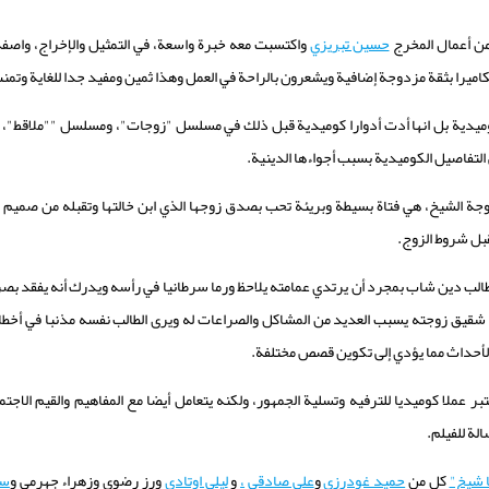
من أعمال المخرج
حسين تبريزي
واكتسبت معه خبرة واسعة، في التمثيل والإخراج، واصف
كاميرا بثقة مزدوجة إضافية ويشعرون بالراحة في العمل وهذا ثمين ومفيد جدا للغاية وتم
وميدية بل انها أدت أدوارا كوميدية قبل ذلك في مسلسل "زوجات"، ومسلسل ""ملاقط"، لكن
 التفاصيل الكوميدية بسبب أجواءها الدينية.
ة الشيخ، هي فتاة بسيطة وبريئة تحب بصدق زوجها الذي ابن خالتها وتقبله من صميم قل
قبل شروط الزوج.
لب دين شاب بمجرد أن يرتدي عمامته يلاحظ ورما سرطانيا في رأسه ويدرك أنه يفقد بصر
ق زوجته يسبب العديد من المشاكل والصراعات له ويرى الطالب نفسه مذنبا في أخطاء اب
ر الأحداث مما يؤدي إلى تكوين قصص مختلفة.
بر عملا كوميديا للترفيه وتسلية الجمهور، ولكنه يتعامل أيضا مع المفاهيم والقيم الا
الة للفيلم.
ا شيخ"
كل من
حميد غودرزي
و
علي صادقي
،
و
ليلى اوتادي
ورز رضوي وزهراء جهرمي و
سو