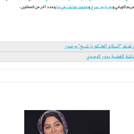
ريم كاوياني و
بوريا بور سرخ
و
محمدرضا شريفي نيا
وعدد آخر من الممثلين
.
 لفيلم "السلام العليكم يا شيخ" + صور
لشاشة الفضية بدور كوميدي