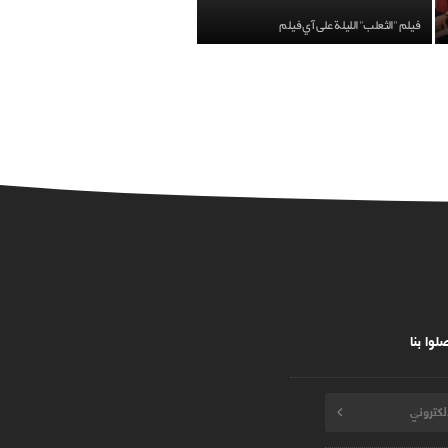
فيلم "الثعلب" الليلة على آي فيلم
لوا بنا