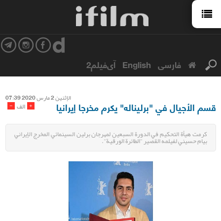
فارسی
English
آی‌فیلم2
الإثنین 2 مارس 2020 07:39
قسم الأجيال في "برليناله" يكرم مخرجا إيرانيا
-
+
الف
كرمت هيأة التحكيم في الدورة السبعين لمهرجان برلين السينمائي المخرج الإيراني
بيام حسيني لفيلمه القصير "الطائرة الورقية".