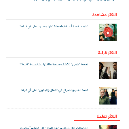
الاكثر مشاهدة
شاهد: قصة أسرة تواجه اختبارا مصيريا على آي فيلم!
الاكثر قراءة
نجمة "طوبى" تكشف طبيعة علاقتها بشخصية "آنية"!
قصة الحب والصراع في "المال والبنون" على آي فيلم
الاکثر تفاعلا
عودة الدراما الإيرانية "بعد المطر" إلى شاشة آي فيلم