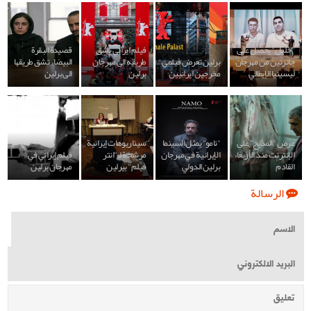
"خليل" يحصل على
فيلم ايراني يشق
قصيدة البقرة
جائزتين من مهرجان
برلين تعرض فيلمي
طريقه الى مهرجان
البيضاء تشق طريقها
ليسينيا الإيطالي
مخرجين ايرانيين
برلين
الى برلين
عرض "المذبح" على
"نامو" يمثل السينما
سيناريوهات إيرانية
الإنترنت منذ الأربعاء
الإيرانية في مهرجان
مرشحة لـ "انتر
فيلم إيراني في
القادم
برلين الدولي
فيلم" بيرلين
مهرجان برلين
الرسالة