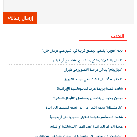
إرسال رسالة
الاحدث
نجم "طوبى" يلتقي الجمهور قريبا في "شير علي مردان خان"
"المال والبنون" يفتتح رحلته مع مشاهدي آي فيلم
"ديازيبام" يدخل مرحلة التصوير في طهران
"الدفينة 5" على الشاشة في موسم النوروز
شاهد: قصة جريمة هزت الدبلوماسية الإيرانية!
نجمان جديدان يلتحقان بمسلسل "الأبطال العشرة"
"بلا مشنقة" يجمع اثنين من أبرز نجوم السينما الإيرانية
شاهد: قصة أسرة تواجه اختبارا مصيريا على آي فيلم!
عودة الدراما الإيرانية "بعد المطر" إلى شاشة آي فيلم
"رضويان" و"رستمي" في كوميديا عن سكان بناية في زمن الحرب