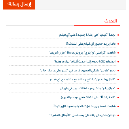
إرسال رسالة
الاحدث
نجمة "كيميا" في إطلالة جديدة على آي فيلم
ماذا يريد جمهور آي فيلم على الشاشة؟
شاهد: "كرامتي" و"ياري" يرويان مأساة "مزار شريف"
انضمام ثلاثة نجوم إلى أحدث أفلام "بهاره رهنما"
نجم "طوبى" يلتقي الجمهور قريبا في "شير علي مردان خان"
"المال والبنون" يفتتح رحلته مع مشاهدي آي فيلم
"ديازيبام" يدخل مرحلة التصوير في طهران
"الدفينة 5" على الشاشة في موسم النوروز
شاهد: قصة جريمة هزت الدبلوماسية الإيرانية!
نجمان جديدان يلتحقان بمسلسل "الأبطال العشرة"