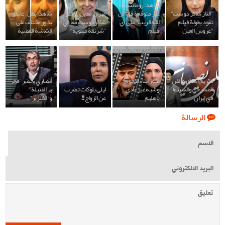
شاهد: رومانسية
"الناز شاكر دوست"
غير متوقعة في "ان
مهران مديري والناز
شاهد: بطل "غاندو"
تقود بطولة فيلم
الله قريب" على آي
شاكردوست معاً في
بدور مختلف على
"عروس العين"
فيلم
"شرنقة ملتوية"
الشاشة الفضية
تكريم أسطورة الفن
صور أبناء النجوم
أنصاري يحضر "فجر"
المسرحي والسينما
وشبه غير عادي
ليلى بلوكات تضرب
بـ "القنبلة"
في إيران
بأهلهم
عن الزواج!!
و"الخنزير"
الرسالة