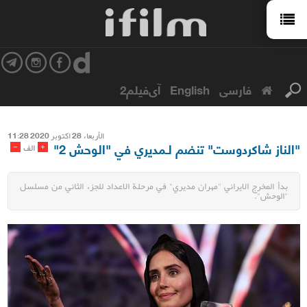
فارسی
English
آی‌فیلم2
الأربعاء 28 اکتوبر 2020 11:28
"الناز شاكردوست" تنضم لـمديري في "الوحش 2"
-
+
الف
بدأ المخرج الايراني "مهران مديري" في مرحلة الاعداد للجزء الثاني من مسلسل
"الوحش".