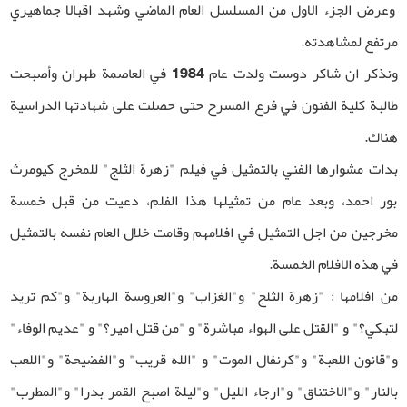
وعرض الجزء الاول من المسلسل العام الماضي وشهد اقبالا جماهيري
مرتفع لمشاهدته.
ونذكر ان شاكر دوست ولدت عام 1984 في العاصمة طهران وأصبحت
طالبة كلية الفنون في فرع المسرح حتى حصلت على شهادتها الدراسية
هناك.
بدات مشوارها الفني بالتمثیل في فیلم "زهرة الثلج" للمخرج کیومرث
بور احمد، وبعد عام من تمثيلها هذا الفلم، دعيت من قبل خمسة
مخرجین من اجل التمثیل في افلامهم وقامت خلال العام نفسه بالتمثیل
في هذه الافلام الخمسة.
من افلامها : "زهرة الثلج" و"الغزاب" و"العروسة الهاربة" و"كم تريد
لتبكي؟" و "القتل على الهواء مباشرة" و "من قتل امير؟" و "عديم الوفاء"
و"قانون اللعبة" و"كرنفال الموت" و "الله قريب" و"الفضيحة" و"اللعب
بالنار" و"الاختناق" و"ارجاء الليل" و"ليلة اصبح القمر بدرا" و"المطرب"