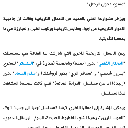
"ممنوع دخول الرجال".
ويزخر مشوارها الفني بالعديد من الاعمال التاريخية وقالت ان جاذبية
الادوار التاريخية من اجواء وملابس تاريخية وركوب الخيل والمبارزة هي ما
يدفعها لتأديتها.
ومن الاعمال التاريخية الاخرى التي شاركت بها الفنانة هي مسلسلات
"
المختار الثقفي
" بدور (جعده) وشخصية (هدى) في "
المتستر
" للمخرج
"بهروز شعيبي" و "مسافر الري" بدور (روشنك) و"
سلم السماء
" بدور
(زبيدة) اما عن مسلسل "البراءة الضائعة" فهي كانت مصممة المشاهد
لهذا لمسلسل.
ویمکن الإشارة إلی اعمالها الاخرى آیضا کمسلسل"جنبا الى جنب" 1 و2،
"الحوت الازرق"، زهرة الثلج، الاخطبوط، الحب+2، البلوغ، البرتقال الدموي،
كتاب القانون، الموسيقى الشتوية، الثلج على اشجار الصنوبر.