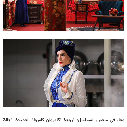
وجاء في ملخص المسلسل: "زوجة "كامروان كامروا" الجديدة، "جالة