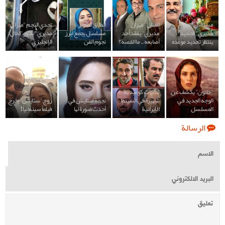
مسلسل "مهران
الفنان "مهران
انطلاق تصوير
تحدي النجم "مهران
مديري" الجديد
مديري" يفقد أحد
مسلسل يجمع أبرز
مديري" بدور"الخال
ينتظر تحديد موعده
أصابعه.. ما القصة؟
نجوم الفن
الإنجليزي"
"خاتون" يكشف عن
ثنائيات كوميدية
الوجه الجديد في
شهيرة في السينما
نجمة ستايش في
زوج "ستايش" يخرج
المسلسل
الإيرانية
أحدث صورة لها
فيلماً سينمائياً!
الرسالة