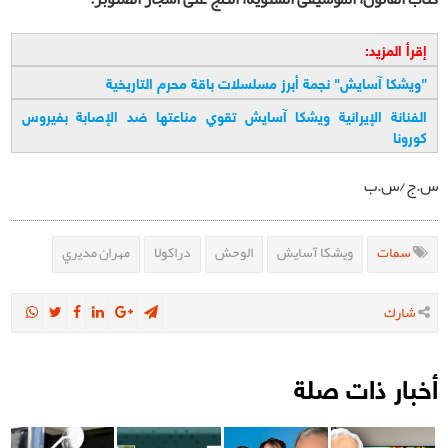
إقرأ المزيد:
"ويشكا آسايش" نجمة أبرز مسلسلات باقة محرم التاريخية
الفنانة الإيرانية ويشكا آسايش تقوي مناعتها ضد الإصابة بفيروس
كورونا
س.ج/س.ب
سمات
ويشكا آسايش
الوحش
دراكولا
مهران مديري
شارك
أخبار ذات صلة