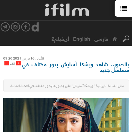
فارسی
English
آی‌فیلم2
الثُلاثاء 16 مارس 2021 09:20
بالصور.. شاهد ويشكا آسايش بدور مختلف في
-
+
الف
مسلسل جديد
تطل الفنانة الايرانية "ويشكا آسايش" على جمهورها بدور مختلف في أحدث أعمالها.