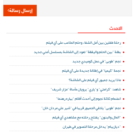
إرسال رسالة
الاحدث
رحلة طفلين بين أمل الشفاء وحلم الملاعب على آي فيلم
بطلة "بين الحلم واليقظة" تعود إلى الشاشة بمسلسل أمني جديد
نجم "طوبى" في عمل كوميدي جديد
نجمة "كيميا" في إطلالة جديدة على آي فيلم
ماذا يريد جمهور آي فيلم على الشاشة؟
شاهد: "كرامتي" و"ياري" يرويان مأساة "مزار شريف"
انضمام ثلاثة نجوم إلى أحدث أفلام "بهاره رهنما"
نجم "طوبى" يلتقي الجمهور قريبا في "شير علي مردان خان"
"المال والبنون" يفتتح رحلته مع مشاهدي آي فيلم
"ديازيبام" يدخل مرحلة التصوير في طهران