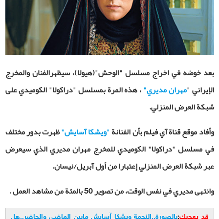
بعد خوضه في اخراج مسلسل "الوحش"(هيولا)، سيظهرالفنان والمخرج
الإيراني "
مهران مديري"
، هذه المرة بمسلسل "دراكولا" الكوميدي على
شبكة العرض المنزلي.
وأفاد موقع قناة آي فيلم بأن الفنانة
"ويشكا آسايش"
ظهرت بدور مختلف
في مسلسل "دراكولا" الكوميدي للمخرج مهران مديري الذي سيعرض
عبر شبكة العرض المنزلي إعتبارا من أول آبريل/نيسان.
وانتهى مديري في نفس الوقت، من تصوير 50 بالمئة من مشاهد العمل .
قد يعجبك
:
بالصورة..النجمة ويشكا آسايش مابين الماضي والحاضر..هل