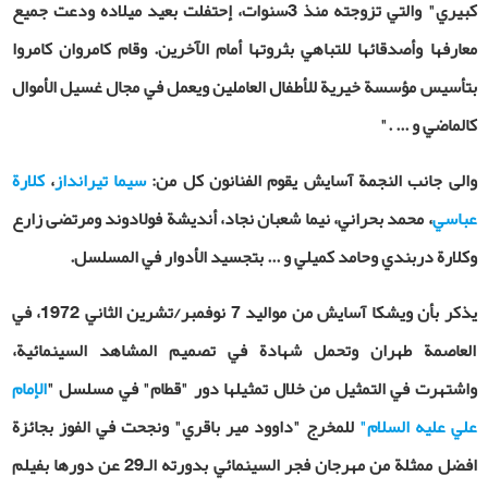
كبيري" والتي تزوجته منذ 3سنوات، إحتفلت بعيد ميلاده ودعت جميع
معارفها وأصدقائها للتباهي بثروتها أمام الآخرين. وقام كامروان كامروا
بتأسيس مؤسسة خيرية للأطفال العاملين ويعمل في مجال غسيل الأموال
كالماضي و ... ."
والى جانب النجمة آسايش يقوم الفنانون كل من:
سيما تيرانداز
،
كلارة
عباسي
، محمد بحراني، نيما شعبان نجاد، أنديشة فولادوند ومرتضى زارع
وكلارة دربندي وحامد كميلي و ... بتجسيد الأدوار في المسلسل.
يذكر بأن ويشكا آسايش من مواليد 7 نوفمبر/تشرين الثاني 1972، في
العاصمة طهران وتحمل شهادة في تصميم المشاهد السينمائية،
واشتهرت في التمثيل من خلال تمثيلها دور "قطام" في مسلسل "
الإمام
علي عليه السلام"
للمخرج "داوود مير باقري" ونجحت في الفوز بجائزة
افضل ممثلة من مهرجان فجر السينمائي بدورته الـ29 عن دورها بفيلم