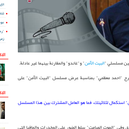
الإي
شاه
عود
"رض
زمن
الا
بين مسلسلي "
البيت الآمن
" و"غاندو" والمقارنة بينهما غير عادلة.
مخرج "احمد معظمي" بمناسبة عرض مسلسل "البيت الآمن" على
الاك
" استكمال لثلاثيتك، فما هو العامل المشترك بين هذا المسلسل
ق وفي "الموت الصامت" سلط الضوء على المخدرات والمافيا التي