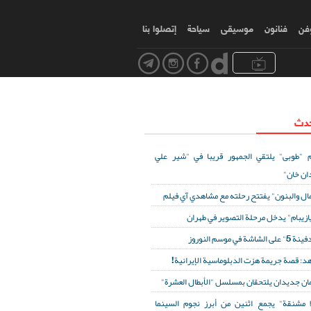
وفن
فنانون
موسیقی
سياحة
إتصلوا بنا
حدث
 "طوبى" يلتقي الجمهور قريبا في "شير علي
ان خان"
مال والبنون" يفتتح رحلته مع مشاهدي آي فيلم
ازيبام" يدخل مرحلة التصوير في طهران
لى الشاشة في موسم النوروز
د: قصة جريمة هزت الدبلوماسية الإيرانية!
ان جديدان يلتحقان بمسلسل "الأبطال العشرة"
ا مشنقة" يجمع اثنين من أبرز نجوم السينما