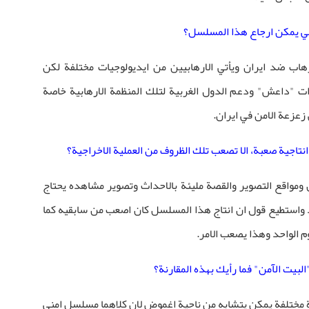
اسي يمكن ارجاع هذا المسلسل؟
هاب ضد ايران ويأتي الارهابيين من ايديولوجيات مختلفة لكن
"داعش" ودعم الدول الغربية لتلك المنظمة الارهابية خاصة
زعزعة الامن في ايران.
انتاجية صعبة، الا تصعب تلك الظروف من العملية الاخراجية؟
ومواقع التصوير والقصة مليئة بالاحداث وتصوير مشاهده يحتاج
واستطيع قول ان انتاج هذا المسلسل كان اصعب من سابقيه كما
م الواحد وهذا يصعب الامر.
بيت الآمن" فما رأيك بهذه المقارنة؟
مختلفة يمكن يتشابه من ناحية اغموض لان كلاهما مسلسل امني