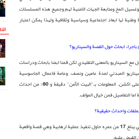
 وغسيل المخ ومتابعة الجهات الامنية لهم وجميع هذه المسلسلات
وطنية لها ابعاد اجتماعية وسياسية وثقافية ولهذا يمكن اعتبار
الاک
اجراء ابحاث حول القصة والسيناريو؟
مل مع السيناريو بالمعنى التقليدي لكن قمنا ابضا بابحاث ودراسات
ناريو المبدئي لمدة عامين ونصف. وعامة فاعمال الجاسوسية
البوليسية جذابة للمشاهد نظرا لاحتوائها على اكشن. المعلومات بـ"البيت الآمن" دقيقة و 80% من احداث
اما التفاصيل فمن خيال المؤلف.
بملفات واحداث حقيقية؟
مسلسل "سارق الروح" حول مراهق داعشي يبلغ 17 من عمره حاول تنفيذ عملية ارهابية وهي قصة واقعية
 القبض عليه.