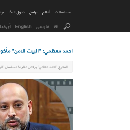
مسلسلات
أفلام
برامج
جدول البث
ترد
فارسی
English
آی‌فیل
احمد معظمي: "البيت الآمن" مأخوذ
المخرج "احمد معظمي" يرفض مقارنة مسلسل "البيت