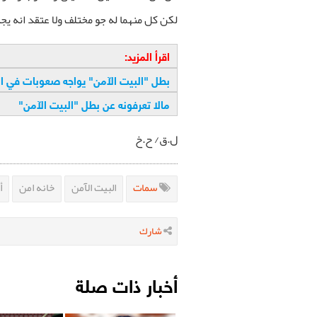
لكن كل منهما له جو مختلف ولا عتقد انه يجب
اقرأ المزيد:
بطل "البيت الآمن" يواجه صعوبات في ا
مالا تعرفونه عن بطل "البيت الآمن
"
ل.ق/ ح.خ
سمات
البيت الآمن
خانه امن
أ
شارك
أخبار ذات صلة