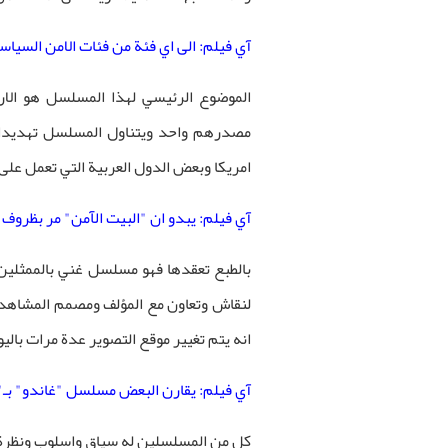
آي فيلم: الى اي فئة من فئات الامن السي
الموضوع الرئيسي لهذا المسلسل هو الار
مصدرهم واحد ويتناول المسلسل تهديدات 
امريكا وبعض الدول العربية التي تعمل على 
آي فيلم: يبدو ان "البيت الآمن" مر بظروف 
بالطبع تعقدها فهو مسلسل غني بالممثلين 
لنقاش وتعاون مع المؤلف ومصمم المشاهد 
انه يتم تغيير موقع التصوير عدة مرات باليو
آي فيلم: يقارن البعض مسلسل "غاندو" بـ"ال
كل من المسلسلين له سياق واسلوب ونظرة 