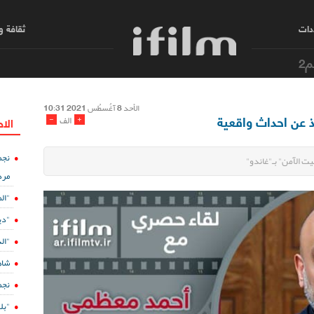
دات
ثقافة 
م2
الأحد 8 آغُسطُس 2021 10:31
 عن احداث واقعية
-
+
الف
الا
نجم
 الآمن" بـ"غاندو"
مرد
"ال
"دي
"الدفينة 5" ع
شاه
نجم
"بل