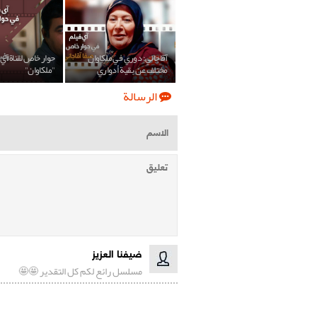
آقاجاني: دوري في ملكاوان
حوار خاص لقناة آي
مختلف عن بقية أدواري
"ملکاوان"
الرسالة
ضيفنا العزيز
مسلسل رائع لكم كل التقدير 🤩🤩