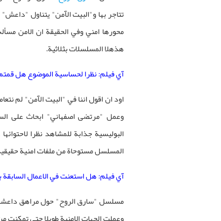
تتاجر بها و"البيت الآمن" يتناول "داعش"
محورها امني وفي الحقيقة ان الامن مسألة 
هذهلا المسلسلات بثلاثية.
آي فيلم: نظرا لحساسية الموضوع هل قمتم ب
اود ان اقول اننا في "البيت الآمن" لم نتعا
وعمل "مرتضى اصفهاني" ابحاث على السي
المسلسل مستوحاة من ملفات امنية حقيقية 
آي فيلم: هل استعنت في الاعمال السابقة 
وعملت الجهات الامنية طويلا حتى تمكنت من