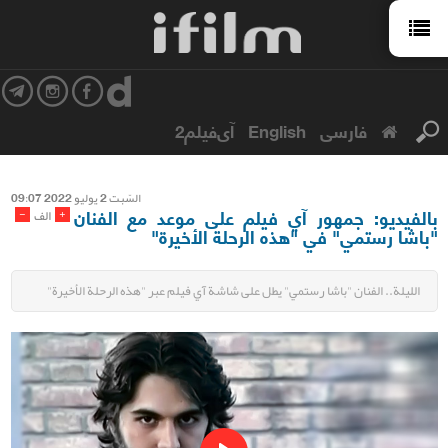
فارسی
English
آی‌فیلم2
السّبت 2 یولیو 2022 09:07
بالفيديو: جمهور آي فيلم على موعد مع الفنان
-
+
الف
"باشا رستمي" في "هذه الرحلة الأخيرة"
الليلة.. الفنان "باشا رستمي" يطل على شاشة آي فيلم عبر "هذه الرحلة الأخيرة"