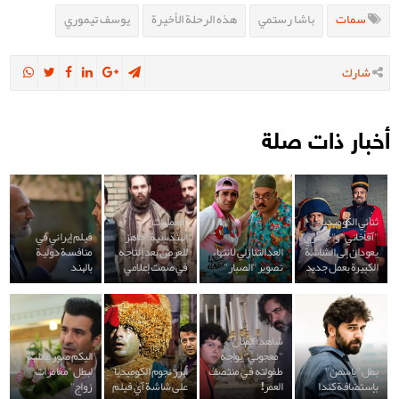
سمات
باشا رستمي
هذه الرحلة الأخيرة
يوسف تيموري
شارك
أخبار ذات صلة
ثنائي الكوميديا
"العمليات
"آقاخاني" و"جعفري"
الهندسية" جاهز
فيلم إيراني في
يعودان إلى الشاشة
العد التنازلي لانتهاء
للعرض بعد إنتاجه
منافسة دولية
الكبيرة بعمل جديد
تصوير "الصبار"
في صمت إعلامي
بالهند
شاهد: الفنان
"معجوني" يواجه
اليكم صور عائلية
بطل "ياسمن"
طفولته في منتصف
أبرز نجوم الكوميديا
لبطل "مغامرات
بإستضافة كندا
العمر!
على شاشة آي فيلم
زواج"