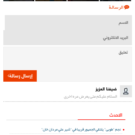
الرسالة
إرسال رسالة
ضيفنا العزيز
السلام عليكم متى يعرض مره اخرى
الاحدث
نجم "طوبى" يلتقي الجمهور قريبا في "شير علي مردان خان"