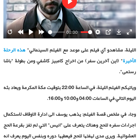
Play
00:00
Restart
Rewind
Play
Forward
Settings
PIP
Download
Ente
10s
10s
fulls
الليلة، مشاهدو آي فيلم على موعد مع الفيلم السينمائي
"
هذه الرحلة
الأخيرة
" (اين آخرين سفر) من اخراج كامبيز كاشفي ومن بطولة "باشا
رستمی"
.
ویاتیکم الفیلم اللیلة، في الساعة 22:00 بتوقيت مكة المكرمة ويعاد بثه
الیوم التالي في الساعات 04:00 و10:00 و16:00.
وجاء في ملخص قصة الفيلم: يذهب يوسف الى ادارة الاوقاف لاستكمال
اجراءات سفره للحج وهناك يتعرف على "انيس" التي لم تفز بقرعة الحج
العشوائية. ويرى مدى لهفتها للحج فيعطيها دوره وبنفس اليوم يعرف انه