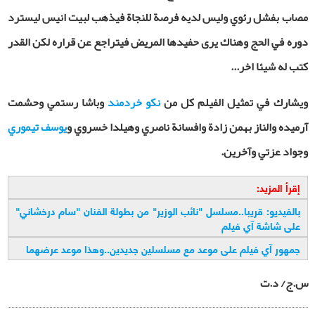
مصاب بفشل رئوي وليس لديه فرصة للنجاة فيذهب لبيت انيس ليسترد
دوره في الحج وهناك يرى حفيدها المريض فيتراجع عن قراره لكن القدر
كتب له شيئا اخر
...
ويشارك في تمثيل الفيلم كل من
نكو خردمند
وباشا رستمي وحشمت
آرميده والناز بهمن زادة وافسانة ناصري وهيلدا خسروي و
يوسف تيموري
وجواد عزتي وآخرين.
إقرأ المزيد:
بالفيديو: قريبا..مسلسل "نائب الوزير" من بطولة الفنان "سام درخشاني"
على شاشة آي فيلم
جمهور آي فيلم على موعد مع مسلسلين جديدين..وهذا موعد عرضهما
س.ج/ د.ت