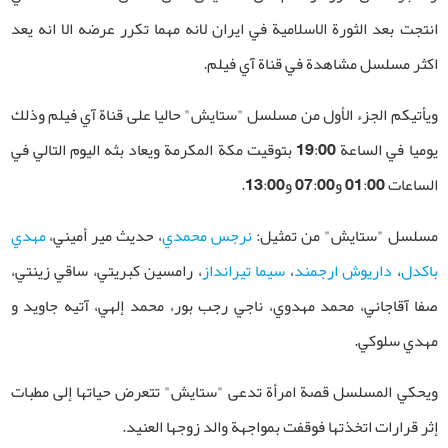
انتجت بعد الثورة الاسلامية في ايران لانه مهما تكرر عرضه الا انه يعد
اكثر مسلسل مشاهدة في قناة آي فيلم.
ويأتيكم الجزء الأول من مسلسل "ستايش" حاليا على قناة آي فيلم وذلك
يوميا في الساعة 19:00 بتوقيت مكة المكرمة ويعاد بثه اليوم التالي في
الساعات 01:00 و07:00 و13:00.
مسلسل "ستايش" من تمثيل:
نرجس محمدي
، حديث مير أميني،
مهدي
باكدل
،
داريوش ارجمند
،
سيما تيرانداز
، رامسين كبريتي، ساقي زينتي،
صفا آقاجاني، محمد مهدوي، ناجي رجب بور، محمد إلهي، آتيه جاويد و
مهدي سلوكي
.
ويحكي المسلسل قصة امرأة تدعى "ستايش" تتعرض حياتها إلى مطبات
إثر قرارات اتخذتها فوقفت بمواجهة والد زوجها العنيد.