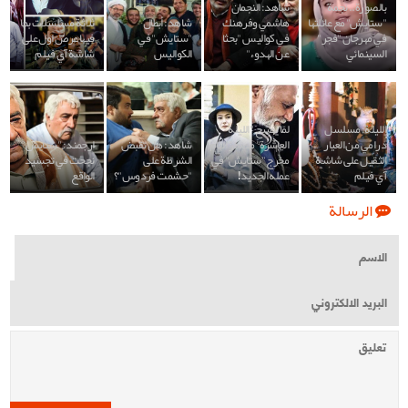
بالصورة.. نجمة
شاهد: النجمان
"ستايش" مع عائلتها
هاشمي وفرهنك
شاهد: أبطال
ثلاثة مسلسلات بما
في مهرجان "فجر"
في كواليس "بحثا
"ستايش" في
فيها عرض اول على
السينمائي
عن الهدوء"
الكواليس
شاشة آي فيلم
الليلة: مسلسل
لمّا يصبح "اللیلة
درامي من العيار
العاشرة" مصدر الهام
شاهد: هل تقبض
ارجمند: "ستايش"
الثقيل على شاشة
مخرج "ستايش" في
الشرطة على
نجحت في تجسيد
آي فيلم
عمله الجديد!
"حشمت فردوس"؟
الواقع
الرسالة