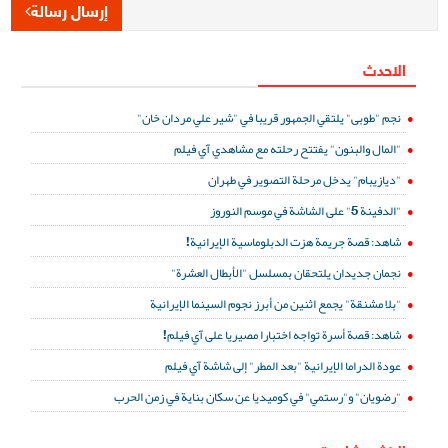
إرسال رسالة
الاحدث
نجم "طوبى" يلتقي الجمهور قريبا في "شير علي مردان خان"
"المال والبنون" يفتتح رحلته مع مشاهدي آي فيلم
"ديازيبام" يدخل مرحلة التصوير في طهران
"الدفينة 5" على الشاشة في موسم النوروز
شاهد: قصة جريمة هزت الدبلوماسية الإيرانية!
نجمان جديدان يلتحقان بمسلسل "الأبطال العشرة"
"بلا مشنقة" يجمع اثنين من أبرز نجوم السينما الإيرانية
شاهد: قصة أسرة تواجه اختبارا مصيريا على آي فيلم!
عودة الدراما الإيرانية "بعد المطر" إلى شاشة آي فيلم
"رضويان" و"رستمي" في كوميديا عن سكان بناية في زمن الحرب