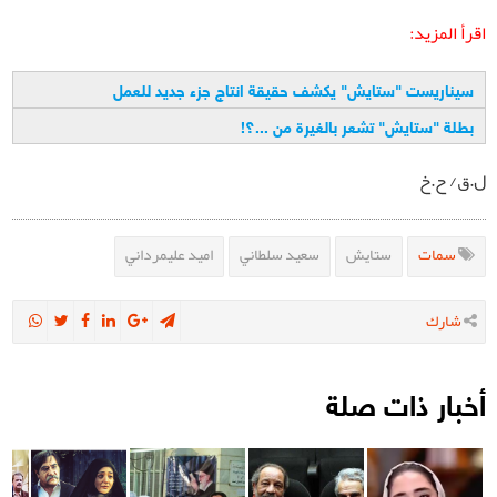
اقرأ المزيد:
سيناريست "ستايش" يكشف حقيقة انتاج جزء جديد للعمل
بطلة "ستايش" تشعر بالغيرة من ...؟
!
ل.ق/ ح.خ
سمات
ستايش
سعيد سلطاني
اميد عليمرداني
شارك
أخبار ذات صلة