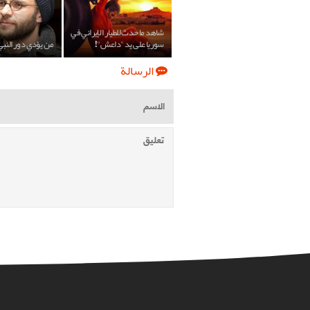
شاهد ما حدث للطيار الإيراني في
سوريا على يد "داعش"!
من يؤدي دور النب
الرسالة