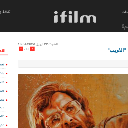
دات
ثقافة 
م2
السّبت 22 آبریل 2023 16:54
"الغريب"
-
+
الف
الا
نجم
ماذ
شاه
انض
نجم
مرد
"ال
"دي