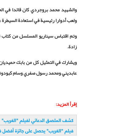
والشهيد محمد بروجردي كان قائدا في الحر
ولعب أدوارا رئيسية في استعادة السيطرة ع
وتم اقتباس سيناريو المسلسل من كتاب 
زادة.
ويشارك في التمثيل كل من بابك حميديان
عابديني ومحمد رسول صفري وسام كبودوند
إقرأ المزيد
:
كشف الملصق الدعائي لفيلم "الغريب
"
فيلم "الغريب" يحصل على جائزة أفضل في