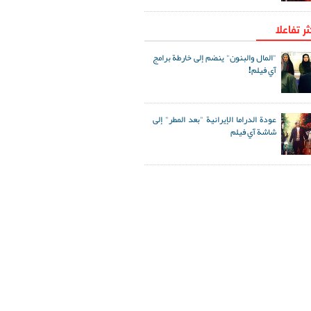
ثر تفاعلا
"المال والبنون" ينضم إلى خارطة برامج
آي فيلم!
عودة الدراما الإيرانية "بعد المطر" إلى
شاشة آي فيلم