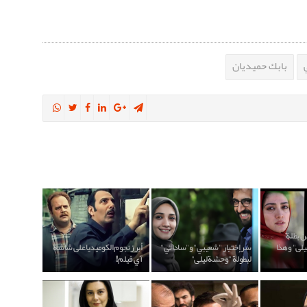
بابك حميديان
ين بطلة
لى" وهذا
سر إختيار "شعيبي" و"ساداتي"
أبرز نجوم الكوميديا على شاشة
لبطولة "وحشة ليلى"
آي فيلم!