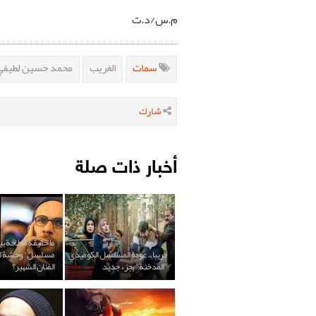
م.س/د.ت
سمات
الغريب
محمد حسين لطيفي
شارك
أخبار ذات صلة
ما حقيقة العلاقة ب
قريبا.. عودة المسلسل الكوميدي
مسلسل "وحشة لي
"المدخنة" بجزء جديد
الفنان الشهير؟