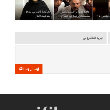
إطلالة مميزة لـ "السيد الكبير"
"هنكامة قاضياني" تدخل
ي موسى (ع)؟
للسينما الإيرانية في "المهرج"
"بتوقيت الخُمار"
إرسال رسالة