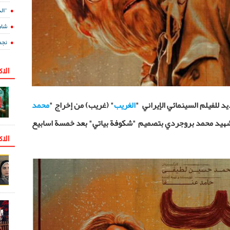
"الدفينة 5" ع
شاه
نجم
الا
د للفيلم السينمائي الإيراني
"
الغريب
" (غريب) من إخراج "
محمد
لشهيد محمد بروجردي بتصميم "شكوفة بياتي" بعد خمسة اسابيع
الاك