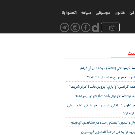
وفن
فنانون
موسیقی
سياحة
إتصلوا بنا
حدث
ة "كيميا" في إطلالة جديدة على آي فيلم
ا يريد جمهور آي فيلم على الشاشة؟
د: "كرامتي" و"ياري" يرويان مأساة "مزار شريف"
مام ثلاثة نجوم إلى أحدث أفلام "بهاره رهنما"
 "طوبى" يلتقي الجمهور قريبا في "شير علي
ان خان"
مال والبنون" يفتتح رحلته مع مشاهدي آي فيلم
ازيبام" يدخل مرحلة التصوير في طهران