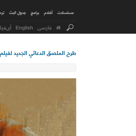
مسلسلات
أفلام
برامج
جدول البث
ترد
فارسی
English
آی‌فیل
طرح الملصق الدعائي الجديد لفيلم 