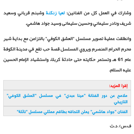
وشارك في العمل كل من الفنانين:
لعيا زنكنة
وشبنم قرباني وسعيد
شريف ونادر سليماني وحسين سليمانی وسيد جواد هاشمي.
وانطلقت عملية تصوير مسلسل "العشق الكوفي" بالتزامن مع بداية شهر
محرم الحرام المنصرم ويروي المسلسل قصة حب تقع في مدينة الكوفة
عام 61 هـ وتستمر حكايته حتى حادثة كربلاء واستشهاد الإمام الحسين
عليه السلام.
إقرا المزيد:
ملامح عن دور الفنانة "مينا عبدي" في مسلسل "العشق الكوفي"
التاريخي
الفنان "جواد هاشمي" يعلن التحاقه بطاقم ممثلي مسلسل "نائلة
"
ف.س/ د.ت