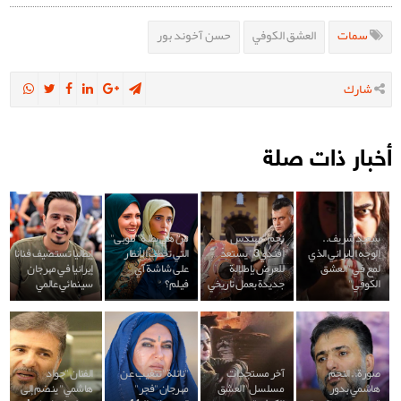
سمات
العشق الكوفي
حسن آخوند بور
شارك
أخبار ذات صلة
سعيد شريف..
نجم "مهندس
من هي بطلة "طوبى"
الوجه الإيراني الذي
أفندي3" يستعد
التي تخطف الأنظار
إيطاليا تستضيف فنانا
لمع في "العشق
للعرض بإطلالة
على شاشة آي
إيرانيا في مهرجان
الكوفي"
جديدة بعمل تاريخي
فيلم؟
سينمائي عالمي
صورة.. النجم
آخر مستجدات
"نائلة" تتغيب عن
الفنان "جواد
هاشمي بدور
مسلسل "العشق
مهرجان "فجر"
هاشمي" ينضم إلى