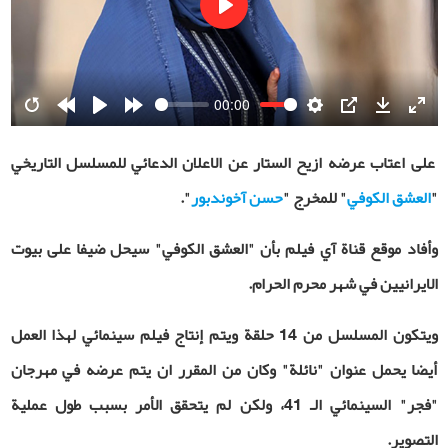
Play
00:00
Restart
Rewind
Play
Forward
Settings
PIP
Download
Ente
10s
10s
fulls
على اعتاب عرضه ازيح الستار عن الاعلان الدعائي للمسلسل التاريخي
"
العشق الكوفي
" للمخرج "
حسن آخوندبور
".
وأفاد موقع قناة آي فيلم بأن "العشق الكوفي" سيحل ضيفا على بيوت
الايرانيين في شهر محرم الحرام.
ويتكون المسلسل من 14 حلقة ويتم إنتاج فيلم سينمائي لهذا العمل
أيضا يحمل عنوان "نائلة" وكان من المقرر ان يتم عرضه في مهرجان
"فجر" السينمائي الـ 41، ولكن لم يتحقق الأمر بسبب طول عملية
التصوير.