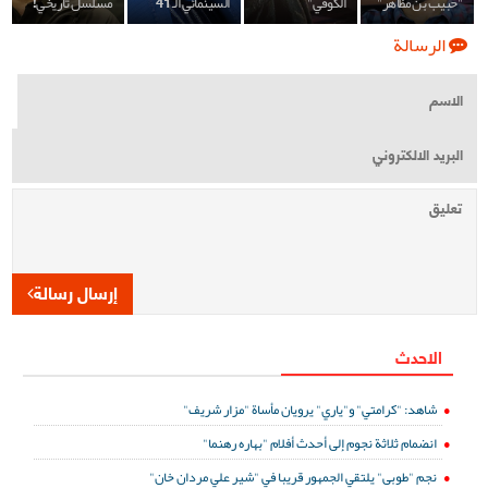
"حبيب بن مظاهر"
الكوفي"
السينمائي الـ 41
مسلسل تاريخي!
الرسالة
إرسال رسالة
الاحدث
شاهد: "كرامتي" و"ياري" يرويان مأساة "مزار شريف"
انضمام ثلاثة نجوم إلى أحدث أفلام "بهاره رهنما"
نجم "طوبى" يلتقي الجمهور قريبا في "شير علي مردان خان"