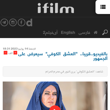
فارسی
English
آی‌فیلم2
الجمعة 14 یولیو 2023 18:31
بالفيديو..قريبا.. "العشق الكوفي" سيعرض على
-
+
الف
الجمهور
شاهد:"العشق الكوفي" يرى النور في محرم الحرام