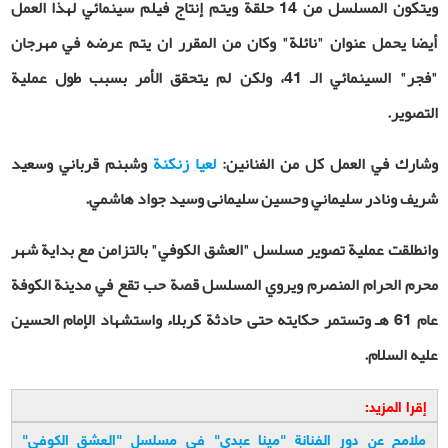
ويتكون المسلسل من 14 حلقة ويتم إنتاج فيلم سينمائي لهذا العمل
أيضا يحمل عنوان "نائلة" وكان من المقرر ان يتم عرضه في مهرجان
"فجر" السينمائي الـ 41، ولكن لم يتحقق الأمر بسبب طول عملية
التصوير.
وشارك في العمل كل من الفنانين:
لعيا زنكنة
وشبنم قرباني وسعيد
شريف ونادر سليماني وحسين سليمانی وسيد جواد هاشمي.
وانطلقت عملية تصوير مسلسل "العشق الكوفي" بالتزامن مع بداية شهر
محرم الحرام المنصرم ويروي المسلسل قصة حب تقع في مدينة الكوفة
عام 61 هـ وتستمر حكايته حتى حادثة كربلاء واستشهاد الإمام الحسين
عليه السلام.
إقرا المزيد:
ملامح عن دور الفنانة "مينا عبدي" في مسلسل "العشق الكوفي"