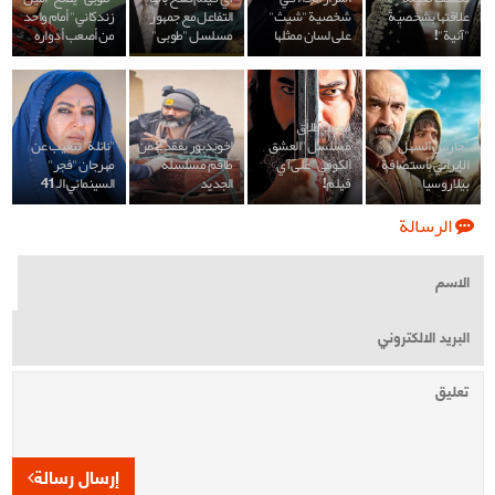
علاقتها بشخصية
شخصية "شيث"
التفاعل مع جمهور
زندكاني" أمام واحد
"آنية"!
علی لسان ممثلها
مسلسل "طوبى"
من أصعب أدواره
موعد إطلاق
"حارس السهل"
مسلسل "العشق
اخوندبور يفقد 2 من
"نائلة" تتغيب عن
الإيراني بأستضافة
الكوفي" على آي
طاقم مسلسله
مهرجان "فجر"
بيلاروسيا
فيلم!
الجديد
السينمائي الـ 41
الرسالة
إرسال رسالة