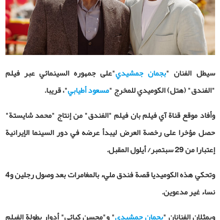
سيطل الفنان "
بجمان جمشيدي
"على جمهوره السينمائي عبر فيلم
"الفندق" (هتل) الكوميدي للمخرج "
مسعود أطيابي
"، قريبا.
وأفاد موقع قناة آي فيلم بان فيلم "الفندق" من إنتاج "محمد شايستة"
حصل مؤخرا على رخصة العرض ليبدأ عرضه في دور السينما الإيرانية
إعتبارا من 29 سبتمبر/ أيلول المقبل.
وتحكي هذه الكوميديا ​​قصة فندق مليء بالمغامرات بعد وصول رجلين و4
نساء غير مدعوين.
ويمثلان الفنانان "
بجمان جمشيدي
" و"محسن كيائي" أدوار بطولة الفيلم