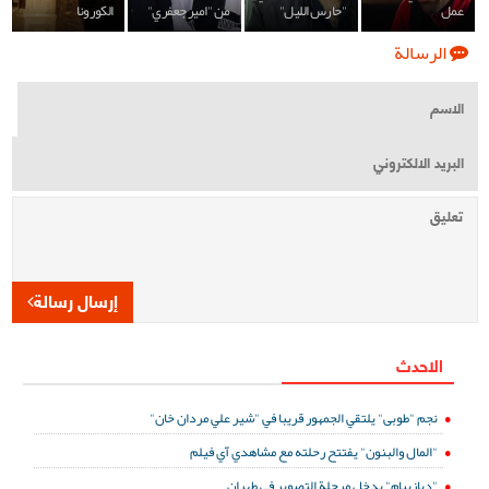
عمل
"حارس الليل"
من "امير جعفري"
الكورونا
الرسالة
إرسال رسالة
الاحدث
نجم "طوبى" يلتقي الجمهور قريبا في "شير علي مردان خان"
"المال والبنون" يفتتح رحلته مع مشاهدي آي فيلم
"ديازيبام" يدخل مرحلة التصوير في طهران