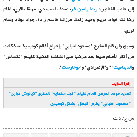
إلى جانب الفنانين:
ريما رامين فر
، صدف اسبهيدي، مهلقا باقري، غلام
رضا نك خواه، مريم وحيد زادة، فرزانة قاسم زادة، جواد بولاد وسام
نوري.
وسبق وان قام المخرج "مسعود اطيابي" بإخراج أفلام كوميدية عدة كانت
من أكقر الأفلام مبيعا بعد عرضها علي الشاشة الفضية كفيلم "تكساس"
و
الديناميت
"
"
و"الإنفرادي" و"
بوخارست
".
إقرا المزيد:
تحديد موعد العرض العام لفيلم "فيلا ساحلية" للمخرج "كيانوش عياري
"
"
مسعود اطيابي" يخرج "البطل" بشكل كوميدي
س.ج/ د.ت