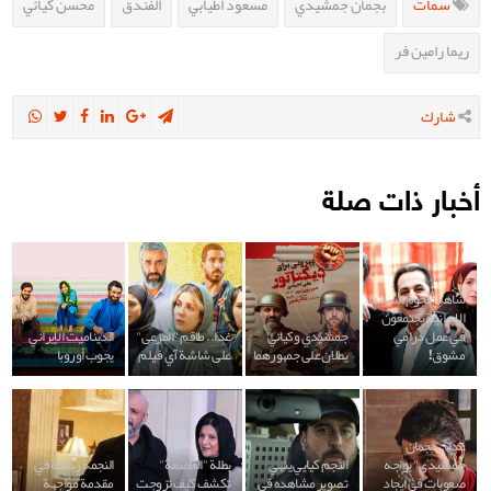
سمات
بجمان جمشيدي
مسعود اطيابي
الفندق
محسن كيائي
ريما رامين فر
شارك
أخبار ذات صلة
شاهد: نجوم السينما
الإيرانية يجتمعون
في عمل درامي
جمشيدي وكيائي
غدا.. طاقم "المرعى"
الديناميت الإيراني
مشوق!
يطلان على جمهورهما
على شاشة آي فيلم
يجوب أوروبا
غدا.. "بجمان
جمشيدي" يواجه
النجم كيايي ينهي
بطلة "العاصمة"
النجمة زنكنة في
صعوبات في ايجاد
تصوير مشاهده في
تكشف كيف تزوجت
مقدمة مواجهة