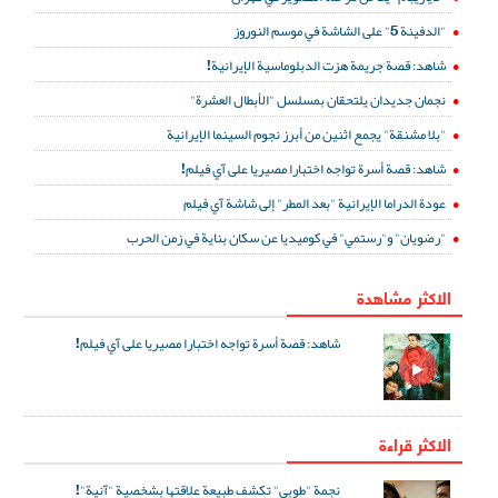
"الدفينة 5" على الشاشة في موسم النوروز
شاهد: قصة جريمة هزت الدبلوماسية الإيرانية!
نجمان جديدان يلتحقان بمسلسل "الأبطال العشرة"
"بلا مشنقة" يجمع اثنين من أبرز نجوم السينما الإيرانية
شاهد: قصة أسرة تواجه اختبارا مصيريا على آي فيلم!
عودة الدراما الإيرانية "بعد المطر" إلى شاشة آي فيلم
"رضويان" و"رستمي" في كوميديا عن سكان بناية في زمن الحرب
الاكثر مشاهدة
شاهد: قصة أسرة تواجه اختبارا مصيريا على آي فيلم!
الاكثر قراءة
نجمة "طوبى" تكشف طبيعة علاقتها بشخصية "آنية"!