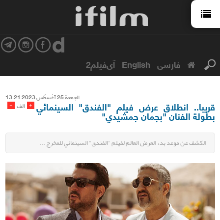
فارسی
English
آی‌فیلم2
الجمعة 25 آغُسطُس 2023 13:21
قريبا.. انطلاق عرض فيلم "الفندق" السينمائي
-
+
الف
بطولة الفنان "بجمان جمشيدي"
الكشف عن موعد بدء العرض العالم لفيلم "الفندق" السينمائي للمخرج ...