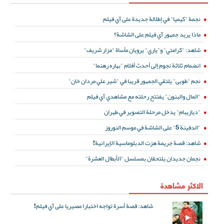
نجمة "كيميا" في إطلالة جديدة على آي فيلم
ماذا يريد جمهور آي فيلم على الشاشة؟
شاهد: "كرامتي" و"ياري" يرويان مأساة "مزار شريف"
انضمام ثلاثة نجوم إلى أحدث أفلام "بهاره رهنما"
نجم "طوبى" يلتقي الجمهور قريبا في "شير علي مردان خان"
"المال والبنون" يفتتح رحلته مع مشاهدي آي فيلم
"ديازيبام" يدخل مرحلة التصوير في طهران
"الدفينة 5" على الشاشة في موسم النوروز
شاهد: قصة جريمة هزت الدبلوماسية الإيرانية!
نجمان جديدان يلتحقان بمسلسل "الأبطال العشرة"
الاكثر مشاهدة
شاهد: قصة أسرة تواجه اختبارا مصيريا على آي فيلم!