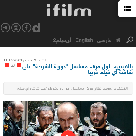
فارسی
English
آی‌فیلم2
السّبت 9 سبتمبر 2023 11:10
بالفيديو: لأول مرة.. مسلسل "دورية الشرطة" على
-
+
الف
شاشة آي فيلم قريبا
الكشف عن موعد انطلاق عرض مسلسل "دورية الشرطة" على شاشة آي فيلم