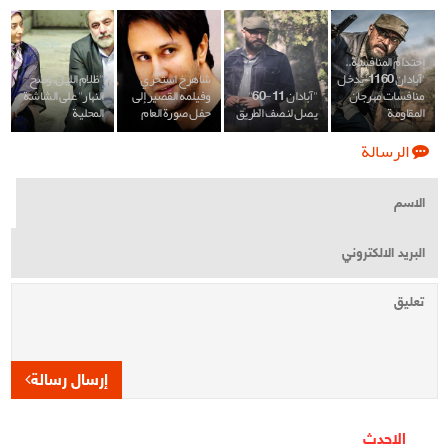
إحتدام المنافسة..
'آبادان 1160' یدخل
شاهرخ استخري
"ظلام الليل، وضح
منافسات مهرجان
"آبادان 11-60"
وفيلمه القصير إلى
النهار" على الشاشة
المقاومة
يصل لنصف الطريق
حفل صورة العام
المحلية
الرسالة
إرسال رسالة
الاحدث