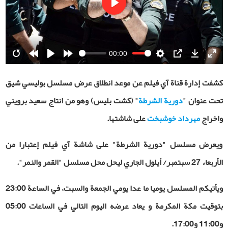
Play
00:00
Restart
Rewind
Play
Forward
Settings
PIP
Download
Ente
10s
10s
fulls
كشفت إدارة قناة آي فيلم عن موعد انطلاق عرض مسلسل بوليسي شيق
تحت عنوان "
دورية الشرطة
" (كشت بليس) وهو من انتاج سعيد برويني
واخراج
مهرداد خوشبخت
على شاشتها.
ويعرض مسلسل "دورية الشرطة" على شاشة آي فيلم إعتبارا من
الأربعاء 27 سبتمبر/ أيلول الجاري ليحل محل مسلسل "القمر والنمر".
ويأتيكم المسلسل يوميا ما عدا يومي الجمعة والسبت، في الساعة 23:00
بتوقيت مكة المكرمة و يعاد عرضه اليوم التالي في الساعات 05:00
و11:00 و17:00.