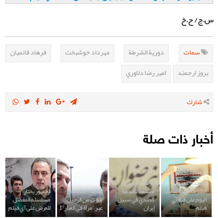
س.ج/ ح.خ
سمات
دورية الشرطة
مهرداد خوشبخت
فرهاد قائميان
بروز ارجمند
امير رضا دلاوري
شارك
أخبار ذات صلة
شاهد: "دورية
فرهاد قائميان:
الشرطة" يبدأ عرضه
مستعدٌ للخدمة
شاهد: استعادة
الجمهور يختار
اليوم على قناة آي
كجنديٍّ في سبيل
صوت من الرحيل
مسلسله المفضل
فيلم
إيران
عبر "مرآة في الغبار"!
للعرض على آي فيلم