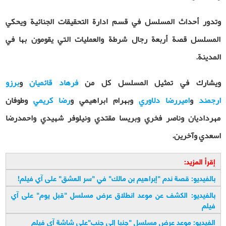
وتدور أحداث المسلسل في قسم ادارة التحقيقات الجنائية ويحكي
المسلسل قصة أربعة رجال شرطة والعمليات التي يقومون بها في
المدينة.
ويشارك في تمثيل المسلسل كل من
فرهاد قائميان
و
برزو
ارجمند
و
اميررضا دلاوري
وبهرام ابراهيمي و
رضا كريمي
وطوفان
مهرداديان وناصر فخري وبريسا مقتدي ونيلوفر شهيدي واحمدرضا
اسعدي وآخرين.
إقرأ المزيد:
بالفيديو: قصة ندم "إبراهيم بن مالك" في "سر العشق" على آي فيلم
!
بالفيديو: الكشف عن موعد انطلاق عرض مسلسل "قبل يوم" على آي
فيلم
الفيديو: موعد عرض مسلسل "جنبا إلى جنب"على شاشة آي فيلم