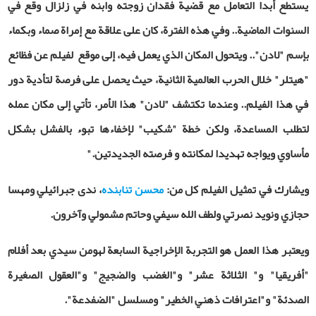
يستطع أبدا التعامل مع قضية فقدان زوجته وابنه في زلزال وقع في
السنوات الماضية.. وفي هذه الفترة، كان على علاقة مع إمراة صماء وبكماء
بإسم "لادن".. ويتحول المكان الذي يعمل فيه، إلى موقع لفيلم عن فظائع
"هيتلر" خلال الحرب العالمية الثانية، حيث يحصل على فرصة لتأدية دور
في هذا الفيلم.. وعندما تكتشف "لادن" هذا الأمر، تأتي إلى مكان عمله
لتطلب المساعدة، ولكن خطة "شكيب" لإخفاءها تبوء بالفشل بشكل
مأساوي ويواجه تهديدا لمكانته و فرصته الجديدتين."
ويشارك في تمثيل الفيلم كل من:
محسن تنابنده
، ندى جبرائيلي ومهسا
حجازي ونويد نصرتي ولطف الله سيفي وحاتم مشمولي وآخرون.
ويعتبر هذا العمل هو التجربة الإخراجية السابعة لهومن سيدي بعد أفلام
"أفريقيا" و" الثلاثة عشر" و"الغضب والضجيج" و"العقول الصغيرة
الصدئة" و"اعترافات ذهني الخطير" ومسلسل "الضفدعة".