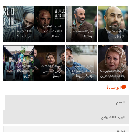
إنسحاب نجم
"الحرب العالمية
"الحرب العالمية
"العاصمة" من
بطل "العاصمة" في
الثالثة" يستعد
الثالثة" ممثل إيران
"ازازيل"
رومانيا!
للأوسكار
في الأوسكار
تأجيل عرض الحقات
مخرج "العاصمة"
الأربعاء القادم بدء
الاخيرة من
أمنية لممثلة ايرانية
يزف خبرا سارا مع
عرض مسلسل
"العاصمة6" بسبب
يحققها النجم عطاران
توفر 3 شروط!
"غيسو"
كورونا!
الرسالة