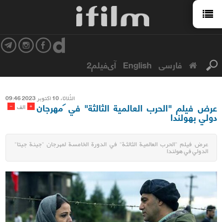
فارسی
English
آی‌فیلم2
الثُلاثاء 10 اکتوبر 2023 09:46
عرض فيلم "الحرب العالمية الثالثة" في مهرجان
-
+
الف
دولي بهولندا
عرض فيلم "الحرب العالمية الثالثة" في الدورة الخامسة لمهرجان "جينة جيتا"
الدولي في هولندا