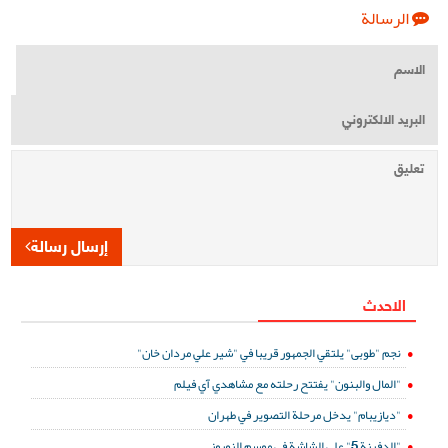
الرسالة
إرسال رسالة
الاحدث
نجم "طوبى" يلتقي الجمهور قريبا في "شير علي مردان خان"
"المال والبنون" يفتتح رحلته مع مشاهدي آي فيلم
"ديازيبام" يدخل مرحلة التصوير في طهران
"الدفينة 5" على الشاشة في موسم النوروز