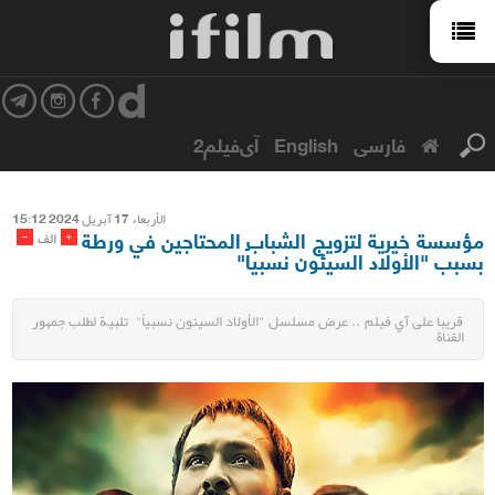
فارسی
English
آی‌فیلم2
الأربعاء 17 آبریل 2024 15:12
مؤسسة خيرية لتزويج الشباب المحتاجين في ورطة
-
+
الف
بسبب "الأولاد السيئون نسبياً"
قريبا على آي فيلم .. عرض مسلسل "الأولاد السيئون نسبياً" تلبية لطلب جمهور
القناة