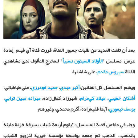
بعد أن تلقت العديد من طلبات جمهور القناة، قررت قناة آي فيلم إعادة
عرض مسلسل "
الأولاد السيئون نسبياً
" للمخرج المألوف لدى مشاهدي
القناة
سيروس مقدم
، على شاشتها.
ويضم المسلسل كل الفنانين:
أكبر عبدي
،
حميد غودرزي
، علي طباطبائي،
أشكان خطيبي
،
ميلاد كي‌مرام
، شهرزاد كمال‌زاده،
مهرانه مهين ترابي
،
يوسف تيموري
، آيدا فقيه‌زاده، أكرم محمدي، وغيرهم
وجاء في ملخص قصة المسلسل: "يقوم أربعة شباب بسرقة خزنة مليئة
بالذهب.. الذهب تم جمعه بواسطة مؤسسة خيرية لتزويج الشباب