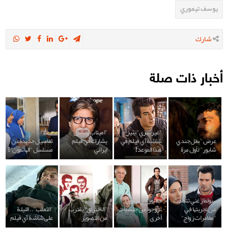
يوسف تيموري
شارك
أخبار ذات صلة
"غير سري" ينير
"اميتاب باتشان"
عرض "بطل جندي
شاشة آي فيلم في
يشارك في فيلم
تفاصيل جديدة عن
شابور" لأول مرة
هذا الموعد!
ايراني
مسلسل "الهائمون"!
سولماز غني تتحدث
فنانون إيرانييون
عن تجربتها في
تزوجوا من جنسيات
"الاختراق" يقترب
"الثعلب".. الليلة
"مغامرات زواج"
أخرى
من التصوير
على شاشة آي فيلم