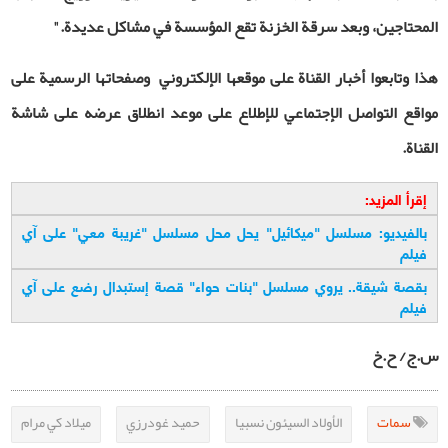
المحتاجين، وبعد سرقة الخزنة تقع المؤسسة في مشاكل عديدة
.
"
هذا وتابعوا أخبار القناة على موقعها الإلكتروني وصفحاتها الرسمية على
مواقع التواصل الإجتماعي للإطلاع على موعد انطلاق عرضه على شاشة
القناة
.
إقرأ المزيد:
بالفيديو: مسلسل "ميكائيل" يحل محل مسلسل "غريبة معي" على آي
فيلم
بقصة شيقة.. يروي مسلسل "بنات حواء" قصة إستبدال رضع على آي
فيلم
س.ج/ ح.خ
سمات
الأولاد السيئون نسبيا
حميد غودرزي
ميلاد كي مرام