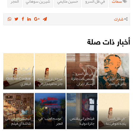
سمات
في ظل السرو
حسين ملايمي
شيرين سوهاني
المجر
شارك
أخبار ذات صلة
"في ظل السرو"
"في ظل السرو"..
الأفضل في مهرجان
"بنوسر" الإيراني
يقتنص ثالث جائزة
مهرجان تريبيكا يمنح
Golden Cocker
يتألق في المجر
أوسكار لإيران
جائزته لفيلم ايراني
البلغاري
"في ظل السرو"
فيلم ايراني يقتنص
"موسم العنب" في
انيميشن ايراني على
يتجه نحو فرنسا
جائزة دولية
المجر
شاشة آي فيلم