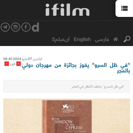
فارسی
English
آی‌فیلم2
الإثنین 27 مایو 2024 08:45
"في ظل السرو" يفوز بجائزة من مهرجان دولي
-
+
الف
بالمجر
"في ظل السرو" يخطف الأنظار في المجر