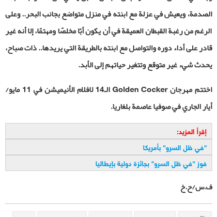
الصدمة، ويعيش في عزلة مع ابنته في منزل متواضع بجانب البحر.. وعلى
الرغم من رغبة القبطان العميقة في أن يكون أبًا مخلصًا ومهتمًا، إلا أنه غير
قادر على أداء دوره والتواصل مع ابنته بالطريقة التي يريدها.. ذات صباح،
يحدث شيء غير متوقع وتتغير حياتهم إلى الأبد.
اختتم مهرجان
Golden Cocker
الـ14 لافلام الأنيميشن في 11 مايو/
أيار الجاري في صوفيا عاصمة بلغاريا.
إقرأ المزيد:
"
في ظل السرو" بأمريكا
فوز "في ظل السرو" بجائزة دولية بإيطاليا
ف.س/ح.خ