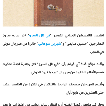
اقتنص الانيميشن الإيراني القصير "
في ظل السرو
" (در سایه سرو)
للمخرجين "حسين ملايمي" و"
شيرين سوهاني
" جائزة من مهرجان دولي
في المجر.
وأفاد موقع قناة آي فيلم بأن "في ظل السرو" فاز بجائزة لجنة تحكيم
قسم الأفلام الطلابية من مهرجان "ميديا فيو" الدولي.
وأقيم المهرجان بنسخته الرابعة والثلاثين في الفترة من الخامس عشر
حتى العشرين من مايو/أيار.
وجاء في ملخص قصة الفيلم أن: قبطان سابق يعاني من اضطراب ما بعد