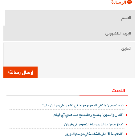
الرسالة
إرسال رسالة
الاحدث
نجم "طوبى" يلتقي الجمهور قريبا في "شير علي مردان خان"
"المال والبنون" يفتتح رحلته مع مشاهدي آي فيلم
"ديازيبام" يدخل مرحلة التصوير في طهران
"الدفينة 5" على الشاشة في موسم النوروز