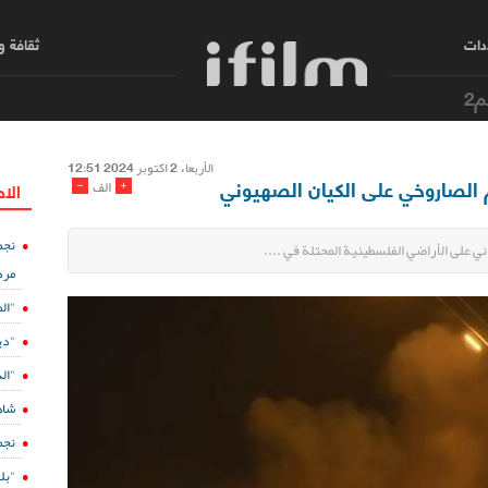
دات
ثقافة 
م2
الأربعاء 2 اکتوبر 2024 12:51
م الصاروخي على الكيان الصهيوني
-
+
الف
الا
نجم
ني على الأراضي الفلسطينية المحتلة في ....
مرد
"ال
"دي
"الدفينة 5" ع
شاه
نجم
"بل