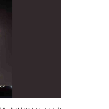
نشر"سعيد برويني" منتج فيلم "قلب الرقة"