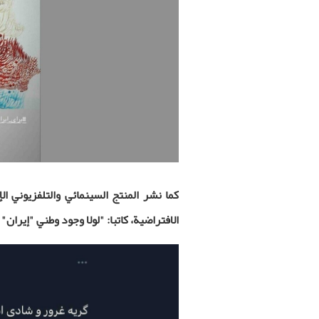
كما نشر المنتج السينمائي والتلفزيوني 
الافتراضية، كاتبا: "لولا وجود وطني "إيران"