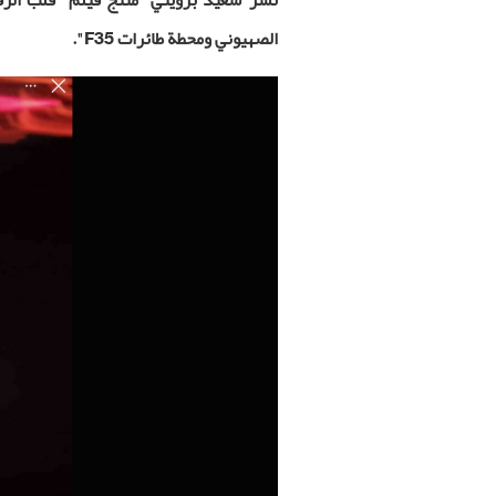
الصهيوني ومحطة طائرات
F35
".