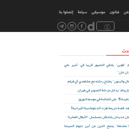
وفن
فنانون
موسیقی
سياحة
إتصلوا بنا
حدث
 "طوبى" يلتقي الجمهور قريبا في "شير علي
ان خان"
مال والبنون" يفتتح رحلته مع مشاهدي آي فيلم
ازيبام" يدخل مرحلة التصوير في طهران
لى الشاشة في موسم النوروز
د: قصة جريمة هزت الدبلوماسية الإيرانية!
ان جديدان يلتحقان بمسلسل "الأبطال العشرة"
ا مشنقة" يجمع اثنين من أبرز نجوم السينما