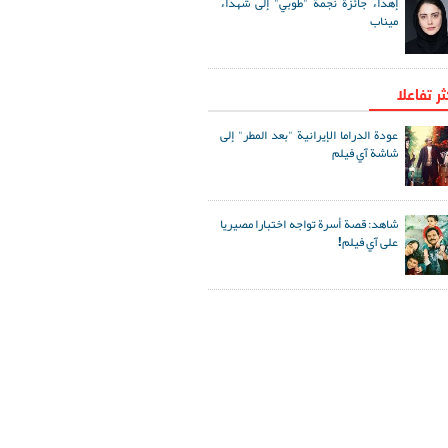
إهداء جائزة نجمة "طوبي" إلى شهداء
ميناب
ثر تفاعلا
عودة الدراما الإيرانية "بعد المطر" إلى
شاشة آي فيلم
شاهد: قصة أسرة تواجه اختبارا مصيريا
على آي فيلم!