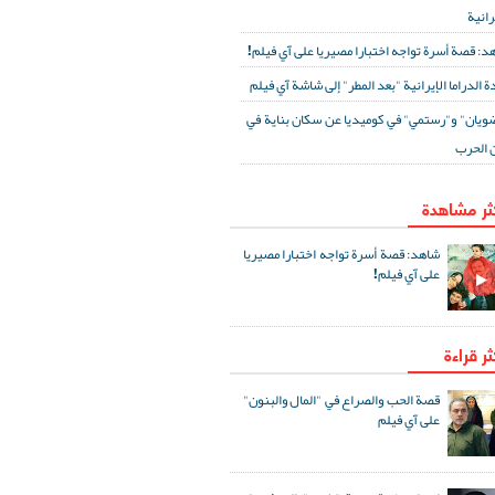
رانية
د: قصة أسرة تواجه اختبارا مصيريا على آي فيلم!
ة الدراما الإيرانية "بعد المطر" إلى شاشة آي فيلم
ويان" و"رستمي" في كوميديا عن سكان بناية في
 الحرب
كثر مشاهدة
شاهد: قصة أسرة تواجه اختبارا مصيريا
على آي فيلم!
ثر قراءة
قصة الحب والصراع في "المال والبنون"
على آي فيلم