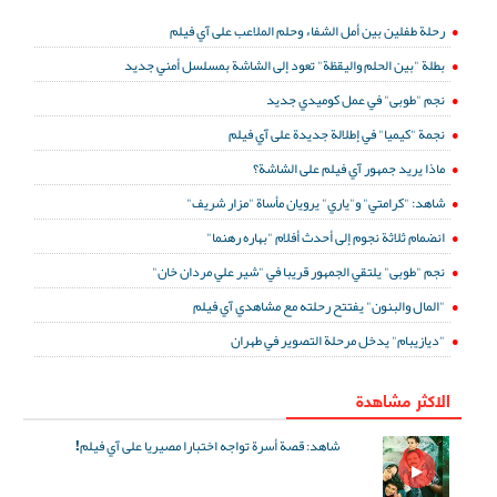
رحلة طفلين بين أمل الشفاء وحلم الملاعب على آي فيلم
بطلة "بين الحلم واليقظة" تعود إلى الشاشة بمسلسل أمني جديد
نجم "طوبى" في عمل كوميدي جديد
نجمة "كيميا" في إطلالة جديدة على آي فيلم
ماذا يريد جمهور آي فيلم على الشاشة؟
شاهد: "كرامتي" و"ياري" يرويان مأساة "مزار شريف"
انضمام ثلاثة نجوم إلى أحدث أفلام "بهاره رهنما"
نجم "طوبى" يلتقي الجمهور قريبا في "شير علي مردان خان"
"المال والبنون" يفتتح رحلته مع مشاهدي آي فيلم
"ديازيبام" يدخل مرحلة التصوير في طهران
الاكثر مشاهدة
شاهد: قصة أسرة تواجه اختبارا مصيريا على آي فيلم!