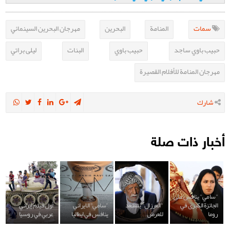
سمات
المنامة
البحرين
مهرجان البحرين السينمائي
حبيب باوي ساجد
حبيب باوي
البنات
ليلى براتي
مهرجان المنامة للأفلام القصيرة
شارك
أخبار ذات صلة
"سامي" ينافس على
الجائزة الكبرى في
"العرزال" يستعد
"سامي" الايراني
أول فيلم إيراني
روما
للعرض
ينافس في ايطاليا
عربي في روسيا