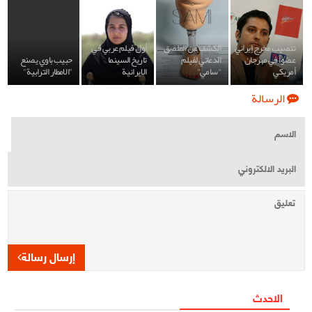
تنصيب مخرج إيراني
الكشف عن الملصق
أول فيلم عربي في
عضواً في مهرجان
الدعائي لفيلم
تاريخ السينما
حبيب باوي يصنع
أمريكي
"سامي"
الايرانية
"الامطار الترابية"
الرسالة
إرسال رسالة
الاحدث