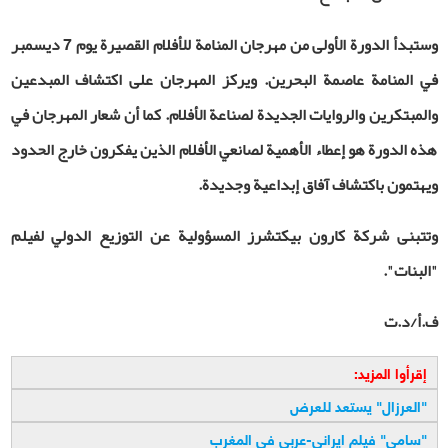
وستبدأ الدورة الأولى من مهرجان المنامة للأفلام القصيرة يوم 7 ديسمبر
في المنامة عاصمة البحرين. ويركز المهرجان على اكتشاف المبدعين
والمبتكرين والروايات الجديدة لصناعة الأفلام. كما أن شعار المهرجان في
هذه الدورة هو إعطاء الأهمية لصانعي الأفلام الذين يفكرون خارج الحدود
ويهتمون باكتشاف آفاق إبداعية وجديدة.
وتتبنى شركة كارون بيكتشرز المسؤولية عن التوزيع الدولي لفيلم
"البنات".
ف.أ/د.ت
إقرأوا المزيد:
"العرزال" يستعد للعرض
"سامي" فيلم ايراني-عربي في المغرب