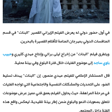
في أول حضور دولي له يعرض الفيلم الإيراني القصير "البنات" في قسم
المنافسات الدولي بمهرجان المنامة للأفلام القصيرة بالبحرين.
ويتطرق فيلم "البنات" من إخراج ليلى براتي وإنتاج مهدي كثيري و
حبيب
باوي ساجد
إلى موضوع الفتيات خلال فترة البلوغ وفي بيئة محلية.
قال المستشار الإعلامي للفيلم، مهدي منصور، إن "البنات" يهدف تسليط
الضوء على التحديات والمشكلات النفسية والاجتماعية التي تواجه الفتيات
في مرحلة المراهقة، حيث يحاول الفيلم بعمق فني مميز عرض موضوعات
تتعلق بصعوبات النمو والبلوغ ضمن إطار بيئة تقليدية، ليعكس واقع هذه
الفئة داخل المجتمع.