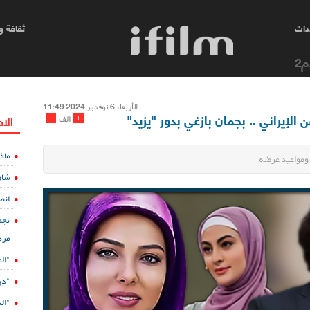
دات
ثقافة 
م2
الأربعاء 6 نوفمبر 2024 11:49
لإيراني .. بجمان بازغي بدور "يزيد"
-
+
الف
الا
ماذ
ومواعيد عرضه
شاه
انض
نجم
مرد
"ال
"دي
"الدفينة 5" ع