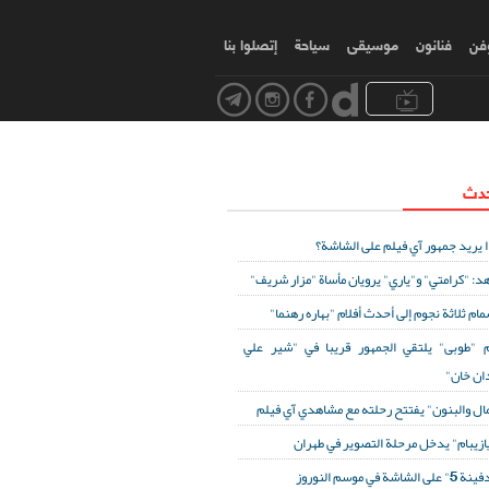
وفن
فنانون
موسیقی
سياحة
إتصلوا بنا
حدث
ا يريد جمهور آي فيلم على الشاشة؟
د: "كرامتي" و"ياري" يرويان مأساة "مزار شريف"
مام ثلاثة نجوم إلى أحدث أفلام "بهاره رهنما"
 "طوبى" يلتقي الجمهور قريبا في "شير علي
ان خان"
مال والبنون" يفتتح رحلته مع مشاهدي آي فيلم
ازيبام" يدخل مرحلة التصوير في طهران
لى الشاشة في موسم النوروز