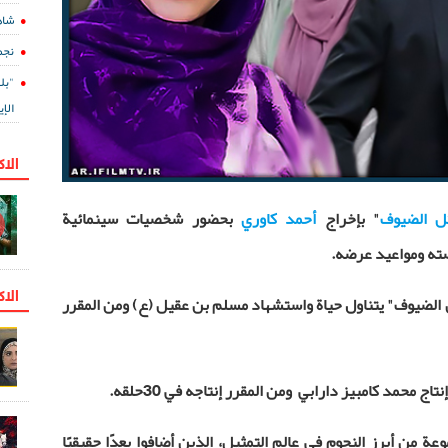
شاه
نجم
"بل
الإي
الا
ل الضيوف
" بإخراج
أحمد كاوري
بحضور شخصيات سينمائية
صته ومواعيد عرضه.
الاك
 الضيوف" يتناول حياة واستشهاد مسلم بن عقيل (ع) ومن المقرر
حمد كامبيز دارابي ومن المقرر إنتاجه في 30حلقه.
 من أبرز النجوم في عالم التمثيل، الذين أضافوا بعدًا حقيقيًا