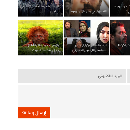
" بدور زوجة
الليلة.. "شجرة القيقب" تزهر في
ع)"
النجم بازغي يطل على جمهوره
آي فيلم
 ولكن لا
ازاحة الستار عن اولى صور
"بازيفو" جديد أفلام الأطفال
مسلسل الاربعين الحسيني
يدخل هندسة الصوت
إرسال رسالة