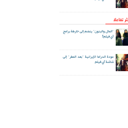
ثر تفاعلا
"المال والبنون" ينضم إلى خارطة برامج
آي فيلم!
عودة الدراما الإيرانية "بعد المطر" إلى
شاشة آي فيلم