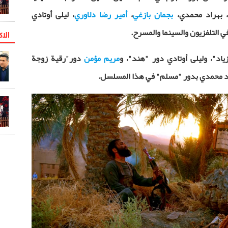
، بهراد محمدي،
بجمان بازغي
،
أمير رضا دلاوري
، ليلى أوتادي
ي التلفزيون والسينما والمسرح.
الاک
اد"، وليلى أوتادي دور "هند"، و
مريم مؤمن
دور"رقية زوجة
اد محمدي بدور "مسلم" في هذا المسلسل.