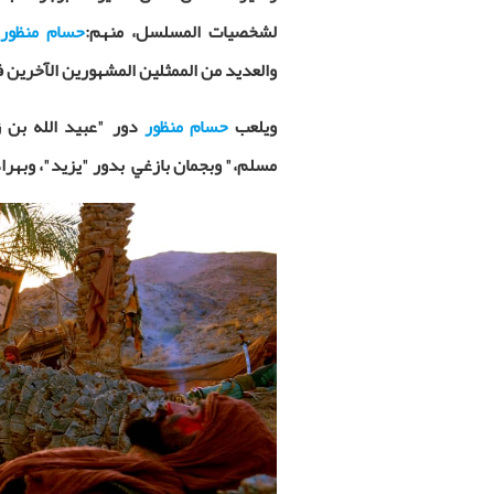
لشخصيات المسلسل، منهم
:
حسام منظور
والعديد من الممثلين المشهورين الآخرين ف
ويلعب
حسام منظور
دور "عبيد الله بن زي
مسلم،" وبجمان بازغي بدور "يزيد"، وبهر