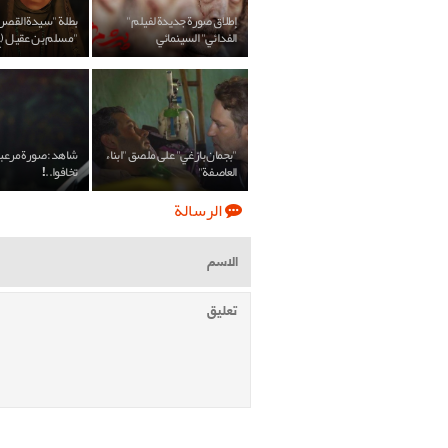
إطلاق صورة جديدة لفيلم "
بطلة "سيدة القصر
الفدائي" السينمائي
"مسلم بن عقيل (
"بجمان بازغي" على ملصق "ابناء
شاهد: صورة مرعبة
العاصفة"
تخافوا..!
الرسالة