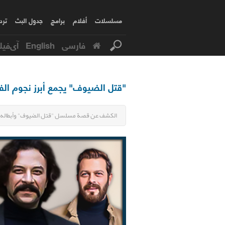
مسلسلات
أفلام
برامج
جدول البث
ترد
فارسی
English
آی‌فیل
"قتل الضيوف" يجمع أبرز نجوم الفن ا
الكشف عن قصة مسلسل "قتل الضيوف" وأبطاله 