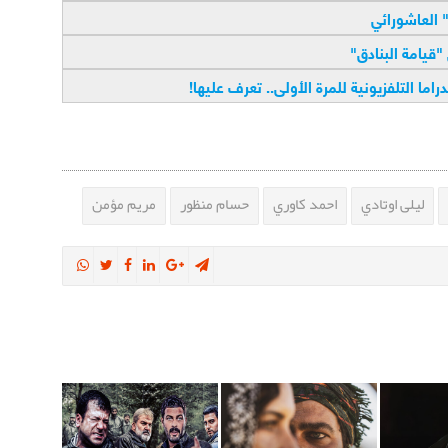
العاشورائي
قيامة البنادق
"
ما التلفزيونية للمرة الأولى.. تعرف عليها
!
ليلى اوتادي
احمد كاوري
حسام منظور
مريم مؤمن