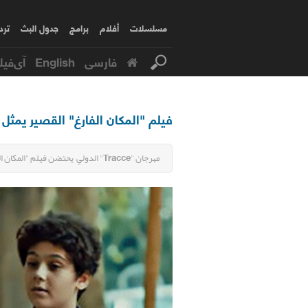
مسلسلات
أفلام
برامج
جدول البث
ترد
فارسی
English
آی‌فیل
فيلم "المكان الفارغ" القصير يمثل ا
مهرجان "Tracce" الدولي يحتضن فيلم "المكان الفارغ" القصير من إنتاج وتأليف وإخراج نسيم أسدبور