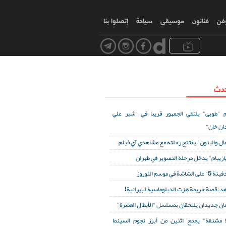
وفن
فنانون
موسیقی
سياحة
إتصلوا بنا
حدث
 "طوبى" يلتقي الجمهور قريبا في "شير علي
ان خان"
مال والبنون" يفتتح رحلته مع مشاهدي آي فيلم
ازيبام" يدخل مرحلة التصوير في طهران
لى الشاشة في موسم النوروز
د: قصة جريمة هزت الدبلوماسية الإيرانية!
ان جديدان يلتحقان بمسلسل "الأبطال العشرة"
ا مشنقة" يجمع اثنين من أبرز نجوم السينما