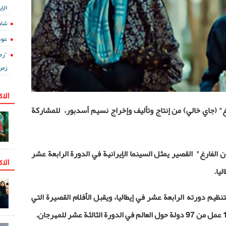
الإي
شاه
عود
"رض
زمن
الا
رغ" (جاي خالي) من إنتاج وتأليف وإخراج نسيم أسدبور، للمشاركة
ن الفارغ" القصير يمثل السينما الإيرانية في الدورة الرابعة عشر
الاك
ليا.
نظيم دورته الرابعة عشر في إيطاليا، ويقبل الأفلام القصيرة التي