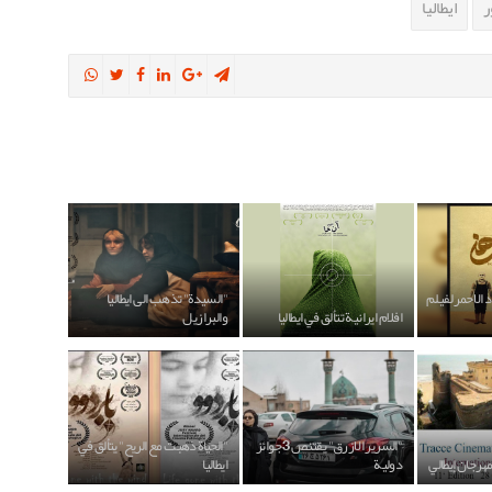
ر
ايطاليا
 الاحمر لفيلم
"السيدة" تذهب الى ايطاليا
افلام ايرانية تتألق في ايطاليا
والبرازيل
"السرير الازرق" يقتنص 3 جوائز
"الحياة ذهبت مع الريح" يتألق في
دولية
ايطاليا