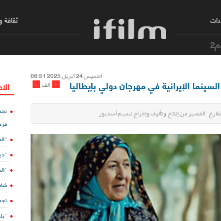
دات
ثقافة 
م2
الخمیس 24 آبریل 2025 08:51
لسينما الإيرانية في مهرجان دولي بإيطاليا
-
+
الف
الا
نجم
مرد
"ال
"دي
"الدفينة 5" ع
شاه
نجم
"بل