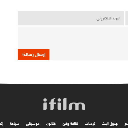
إرسال رسالة
مج
جدول البث
ترددات
ثقافة وفن
فنانون
موسیقی
سياحة
إتص