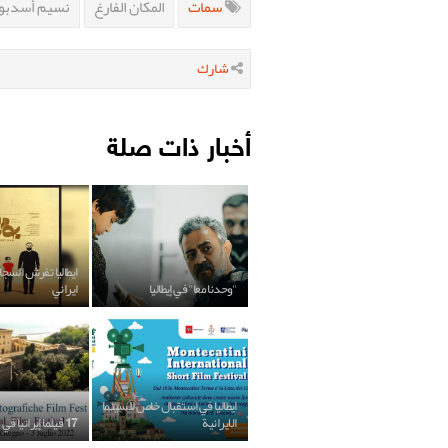
سمات
المكان الفارغ
نسيم أسدبو
شارك
أخبار ذات صلة
ايطاليا تفرش السجاد
"وحدنا معا" في إيطاليا
ايراني
ايطاليا في استقبال خاص للسينما
الايرانية
17 فيلما إيرانيا في مهرجان إيطالي