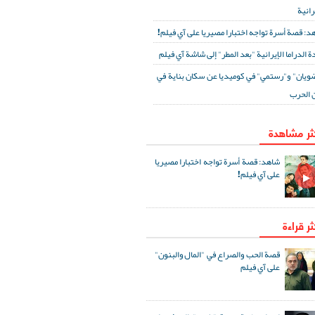
رانية
د: قصة أسرة تواجه اختبارا مصيريا على آي فيلم!
ة الدراما الإيرانية "بعد المطر" إلى شاشة آي فيلم
ويان" و"رستمي" في كوميديا عن سكان بناية في
 الحرب
كثر مشاهدة
شاهد: قصة أسرة تواجه اختبارا مصيريا
على آي فيلم!
ثر قراءة
قصة الحب والصراع في "المال والبنون"
على آي فيلم