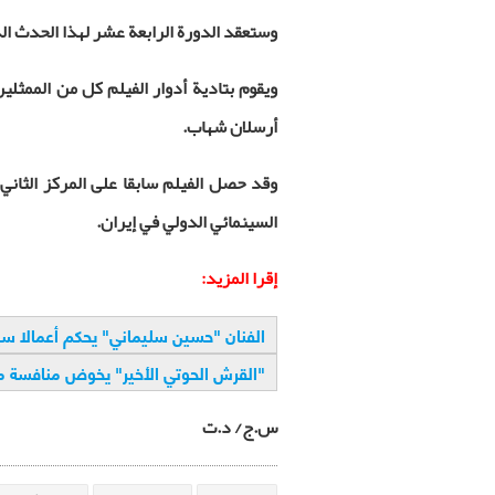
وستعقد الدورة الرابعة عشر لهذا الحدث الدولي من 1 إلى 6 
ويقوم بتادية أدوار الفيلم كل من الممثل
أرسلان شهاب
.
وقد حصل الفيلم سابقا على المركز الثاني
السينمائي الدولي في إيران.
إقرا المزيد:
الفنان "حسين سليماني" يحكم أعمالا سين
"
القرش الحوتي الأخير" يخوض منافسة م
س.ج/ د.ت