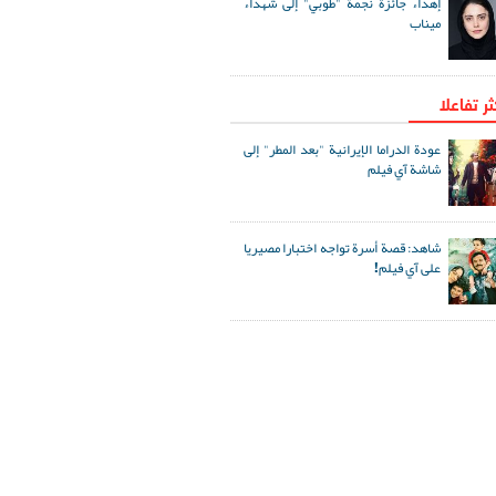
إهداء جائزة نجمة "طوبي" إلى شهداء
ميناب
ثر تفاعلا
عودة الدراما الإيرانية "بعد المطر" إلى
شاشة آي فيلم
شاهد: قصة أسرة تواجه اختبارا مصيريا
على آي فيلم!