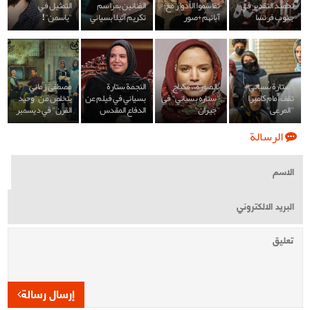
تحصد التقدير في
تقاسموا الأدوار مع
الفنانين بمراسم
التمثيل في
جنوب فرنسا
آبائهم+صور
تكريم آتيلا بسياني
"ياسمن"!
"ستارة بسياني"
بالصورة.. مكياج
النجمة ستارة
مصطفى زماني
تقف أمام كاميرا
"ستاره بسياني" في
بسياني في فيلم عن
يتخلص من "وحيد
"المرعى"
"جيران"
الدفاع المقدس
القرن" في ديسمبر
الرسالة
إرسال رسالة