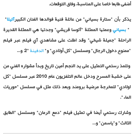
أضفى طابعا خاصا على المناسبة، وفاق التوقعات.
يذكر بأن "ستارة بسياني" من عائلة فنية فوالدها الفنان الكبير
آتيلا
"
"
بسياني
وعمتها الممثلة "آتوسا قريشي" وجدتها هي الممثلة القديرة
الراحلة "جميلة شيخي" وقد اطلت على مشاهدي آي فيلم عبر فيلم
"ممنوع دخول الرجال" ومسلسل "كل أولادي
"
و
"
الدفينة
2"
و...
وتلمذ رستمي التمثيل على يد النجم أمين تاريخ وبدأ مشواره الفني من
على خشبة المسرح ودخل عالم التلفزيون عام 2010 عبر مسلسل "كل
اولادي" للمخرجة مرضية برومند وبعد ذلك مثل في مسلسل "حوريات
الماء".
وشارك رستمي أيضا في تمثيل فيلم "دمع الرمان" ومسلسل "الطابق
الثالث" و"ياسمن" و...