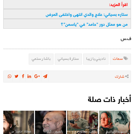
اقرأ المزيد:
ستاره بسياني: علاج والدي انتهى واختفى المرض
من هو ممثل دور "حامد" في "ياسمن"؟
ف.س
سمات
ناديني يا زيبا
ستارة بسياني
باشا رستمي
شارك
أخبار ذات صلة
في عيد
السينما الإيرانية
الأب..ممثلون
بالصور.. كبار
معاناة "حامد" من