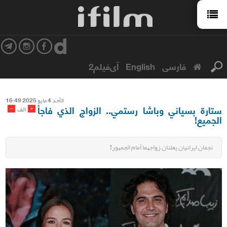
فارسی
English
آی‌فیلم2
الأحد 4 مایو 2025 16:49
ستارة بسياني وباشا رستمي.. الزواج الذي فاجأ
-
+
الف
الجميع!
نجمان ايرانيان يعلنان زواجهما أمام الجمهور!