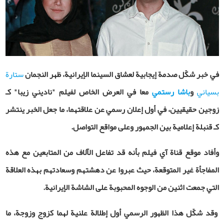
في خبر شكّل صدمة إيجابية لعشاق السينما الإيرانية، ظهر النجمان
ستارة
بسياني
و
باشا رستمي
معا في العرض الخاص لفيلم "ناديني زیبا" كـ
زوجين حقيقيين، في أول إعلان رسمي عن علاقتهما، ما جعل الخبر ينتشر
كـ قنبلة إعلامية بين الجمهور وعلى مواقع التواصل.
و
أفاد موقع قناة آي فيلم بأنه
قد تفاعل الآلاف من المتابعين مع هذه
المفاجأة غير المتوقعة، حيث عبروا عن دهشتهم وسعادتهم بهذه العلاقة
التي جمعت اثنين من الوجوه المحبوبة على الشاشة الإيرانية.
وقد شكّل هذا الظهور الرسمي أول إطلالة علنية لهما كزوج وزوجة، ما