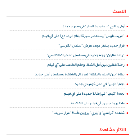
الاحدث
أولى ملامح "سمفونية المطر" في صور جديدة
"غريب طوس" يستحضر سيرة الإمام الرضا (ع) على آي فيلم
قرار جديد ينتظر موعد عرض "سلمان الفارسي"
"رضا عطاران" وجه جديد في مسلسل "حكايات التاكسي"
رحلة طفلين بين أمل الشفاء وحلم الملاعب على آي فيلم
بطلة "بين الحلم واليقظة" تعود إلى الشاشة بمسلسل أمني جديد
نجم "طوبى" في عمل كوميدي جديد
نجمة "كيميا" في إطلالة جديدة على آي فيلم
ماذا يريد جمهور آي فيلم على الشاشة؟
شاهد: "كرامتي" و"ياري" يرويان مأساة "مزار شريف"
الاكثر مشاهدة