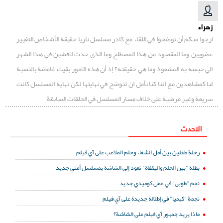
زهراء
ارجوا منكم أن توضحوا في اللقاء مع كادر مسلسل ناريا حقيقة الأشخاص التغيير
عضويين وما المقصود من هذا المصطلح وما الذي حدث لافشين في هذا الشهر
الي حبسه به المشعوذ وما هي حقيقته؟ إذ أن هذه الامور بقيت غامضة بالنسبة
لنا كمشاهدين مع اننا كنا نأمل ان تتوضح في نهايتها لكن نهاية المسلسل كانت
سريعة وغير مرضية على خلاف مسار المسلسل في الحلقات السابقة
الاحدث
رحلة طفلين بين أمل الشفاء وحلم الملاعب على آي فيلم
بطلة "بين الحلم واليقظة" تعود إلى الشاشة بمسلسل أمني جديد
نجم "طوبى" في عمل كوميدي جديد
نجمة "كيميا" في إطلالة جديدة على آي فيلم
ماذا يريد جمهور آي فيلم على الشاشة؟