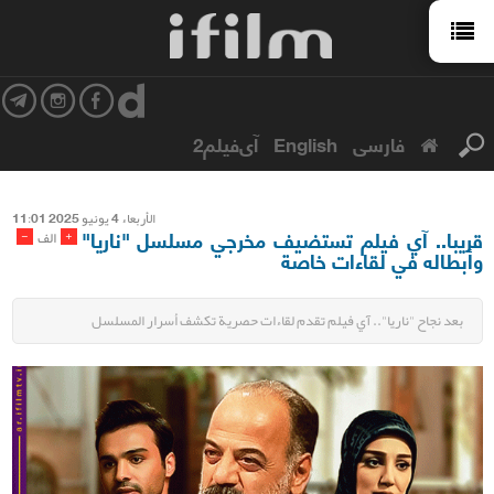
فارسی
English
آی‌فیلم2
الأربعاء 4 یونیو 2025 11:01
قريبا.. آي فيلم تستضيف مخرجي مسلسل "ناريا"
-
+
الف
وأبطاله في لقاءات خاصة
بعد نجاح "ناريا".. آي فيلم تقدم لقاءات حصرية تكشف أسرار المسلسل