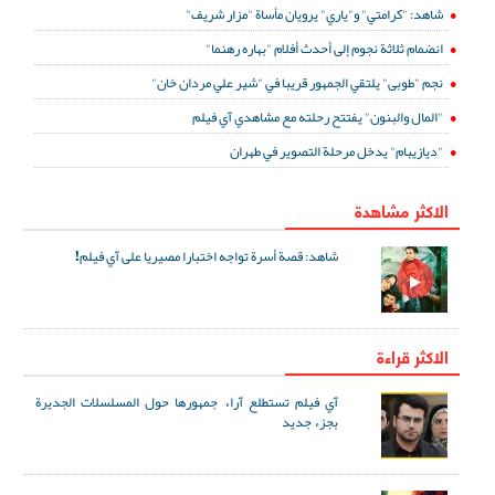
شاهد: "كرامتي" و"ياري" يرويان مأساة "مزار شريف"
انضمام ثلاثة نجوم إلى أحدث أفلام "بهاره رهنما"
نجم "طوبى" يلتقي الجمهور قريبا في "شير علي مردان خان"
"المال والبنون" يفتتح رحلته مع مشاهدي آي فيلم
"ديازيبام" يدخل مرحلة التصوير في طهران
الاكثر مشاهدة
شاهد: قصة أسرة تواجه اختبارا مصيريا على آي فيلم!
الاكثر قراءة
آي فيلم تستطلع آراء جمهورها حول المسلسلات الجديرة
بجزء جديد