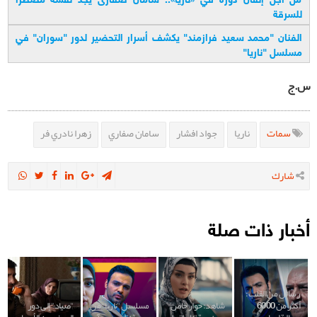
للسرقة
الفنان "محمد سعيد فرازمند" يكشف أسرار التحضير لدور "سوران" في
مسلسل "ناريا
"
س.ج
سمات
ناريا
جواد افشار
سامان صفاري
زهرا نادري فر
شارك
أخبار ذات صلة
رسائل من القلب:
أكثر من 6000
شاهد: حوار خاص
مسلسل "ناريا" من
"صياد" إلى دور