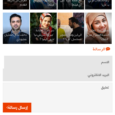
رسالة إعجاب عربي
مع نجمة "ناريا" على
وجهة نظر جمهور آي
العرض من الأربعاء
بـ"ناريا"
آي فيلم!
فيلم!
القادم
نجمة "ناريا" تعتلي
سر إختيار الفنانة
سامان صفاري:
خشبة المسرح عبر
الى اين وصل تصوير
"مهراوة شريفي نيا"
دخلت مجال التمثيل
"الشك"
مسلسل "ناريا"؟
لدور"كيميا"!
بمجهودي
الرسالة
إرسال رسالة