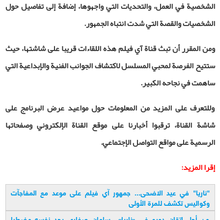
الشخصية في العمل، والتحديات التي واجهوها، إضافة إلى تفاصيل حول
الشخصيات والقصة التي شدت انتباه الجمهور.
و
من المقرر أن تبث قناة آي فيلم هذه اللقاءات قريبا على شاشتها، حيث
ستتيح الفرصة لمحبي المسلسل لاكتشاف الجوانب الفنية والإبداعية التي
ساهمت في نجاحه الكبير.
وللتعرف على المزيد من المعلومات حول مواعيد عرض البرنامج على
شاشة القناة، ترقبوا أخبارنا على موقع القناة الإلكتروني وصفحاتها
الرسمية على مواقع التواصل الإجتماعي
.
إقرا المزيد:
"
ناريا" في عيد الاضحى... جمهور آي فيلم على موعد مع المفاجآت
وكواليس تكشف للمرة الأولى
من أجل إتقان دوره في «ناريا».. سامان صفاری يجد نفسه مضطرا