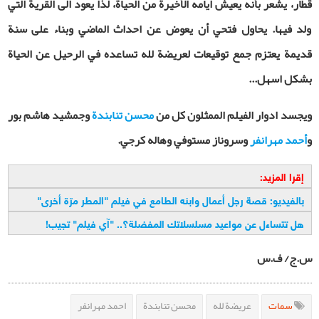
قطار، يشعر بأنه يعيش ايامه الأخيرة من الحياة، لذا يعود الى القرية التي
ولد فيها. يحاول فتحي أن يعوض عن احداث الماضي وبناء على سنة
قديمة يعتزم جمع توقيعات لعريضة لله تساعده في الرحيل عن الحياة
بشكل اسهل...
ويجسد ادوار الفيلم الممثلون كل من
محسن تنابندة
وجمشيد هاشم بور
و
أحمد مهرانفر
وسروناز مستوفي وهاله كرجي.
إقرا المزيد:
بالفيديو: قصة رجل أعمال وابنه الطامع في فيلم "المطر مرّة أخری
"
هل تتساءل عن مواعيد مسلسلاتك المفضلة؟.. "آي فيلم" تجيب
!
س.ج/ ف.س
سمات
عريضة لله
محسن تنابندة
احمد مهرانفر