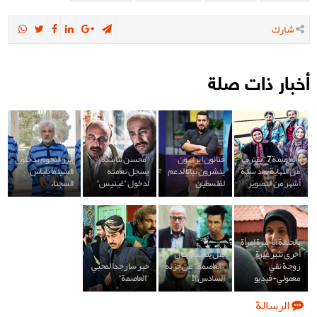
شارك
أخبار ذات صلة
"العاصمة 7" يقترب
فنانون إيرانيون
"محسن تنابنده"
أبرز النجوم يدخلون
من النهاية بعد ستة
ينشرون بيانا لدعم
يسجل نعامته
السينما بلباس
أشهر من التصوير
لفلسطين
لدخول "غينيس"
السجناء
بالحلقة الاخيرة إمرأة
أخرى تثير غيرة
هل يتغيب ابطال
زوجة نقي
"العاصمة" عن جزئه
خبر سار جدا لمحبي
معمولي+فيديو
السادس؟!
"العاصمة"
الرسالة