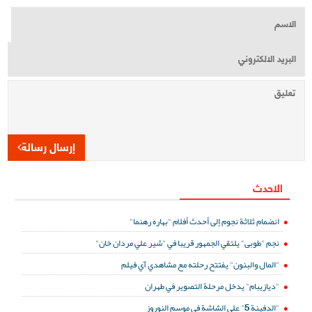
إرسال رسالة
الاحدث
انضمام ثلاثة نجوم إلى أحدث أفلام "بهاره رهنما"
نجم "طوبى" يلتقي الجمهور قريبا في "شير علي مردان خان"
"المال والبنون" يفتتح رحلته مع مشاهدي آي فيلم
"ديازيبام" يدخل مرحلة التصوير في طهران
"الدفينة 5" على الشاشة في موسم النوروز