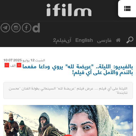
فارسی
English
آی‌فیلم2
السّبت 12 یولیو 2025 10:07
بالفيديو: الليلة.. "عريضة لله" يروي وداعا مفعما
-
+
الف
بالندم والأمل على آي فيلم!
الليلة على آي فيلم ... عرض فيلم "عريضة لله" السينمائي بطولة الفنان "محسن
تنابندة"