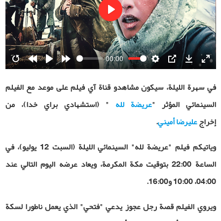
Play
00:00
Restart
Rewind
Play
Forward
Settings
PIP
Download
Ente
10s
10s
fulls
في سهرة الليلة، سيكون مشاهدو قناة آي فيلم على موعد مع الفيلم
السينمائي المؤثر "
عريضة لله
" (استشهادي براي خدا)، من
إخراج
عليرضا أميني
.
وياتيكم فيلم "عريضة لله" السينمائي الليلة (السبت 12 يوليو)، في
الساعة 22:00 بتوقيت مكة المكرمة، ويعاد عرضه اليوم التالي عند
04:00، 10:00 و16:00.
ويروي الفيلم قصة رجل عجوز يدعي "فتحي" الذي يعمل ناطورا لسكة