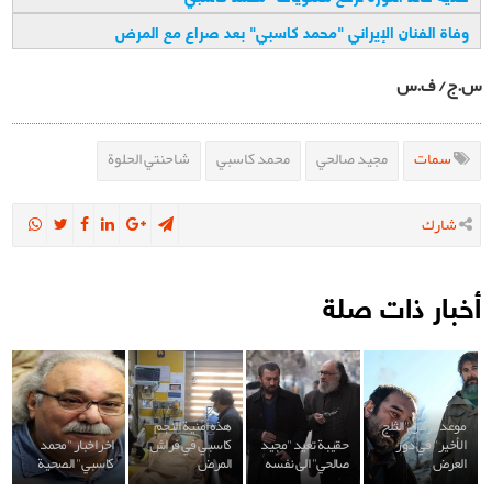
وفاة الفنان الإيراني "محمد كاسبي" بعد صراع مع المرض
س.ج/ ف.س
سمات
مجيد صالحي
محمد كاسبي
شاحنتي الحلوة
شارك
أخبار ذات صلة
موعد عرض "الثلج
هذه أمنية النجم
الأخير" في دور
حقيبة تعيد "مجيد
كاسبي في فراش
اخر اخبار "محمد
العرض
صالحي" الى نفسه
المرض
كاسبي" الصحية