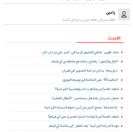
رادین
لطفا سریال نقطه چین را پخش کنید
الاحدث
نجم "طوبى" يلتقي الجمهور قريبا في "شير علي مردان خان"
"المال والبنون" يفتتح رحلته مع مشاهدي آي فيلم
"ديازيبام" يدخل مرحلة التصوير في طهران
"الدفينة 5" على الشاشة في موسم النوروز
شاهد: قصة جريمة هزت الدبلوماسية الإيرانية!
نجمان جديدان يلتحقان بمسلسل "الأبطال العشرة"
"بلا مشنقة" يجمع اثنين من أبرز نجوم السينما الإيرانية
شاهد: قصة أسرة تواجه اختبارا مصيريا على آي فيلم!
عودة الدراما الإيرانية "بعد المطر" إلى شاشة آي فيلم