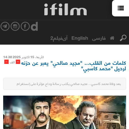
فارسی
English
آی‌فیلم2
الأربعاء 15 اکتوبر 2025 14:38
كلمات من القلب… "مجيد صالحي" يعبر عن حزنه
-
+
الف
لرحيل "محمد كاسبي"
بعد وفاة محمد كاسبي… مجيد صالحي يكتب رسالة وداع مؤثرة على إنستغرام