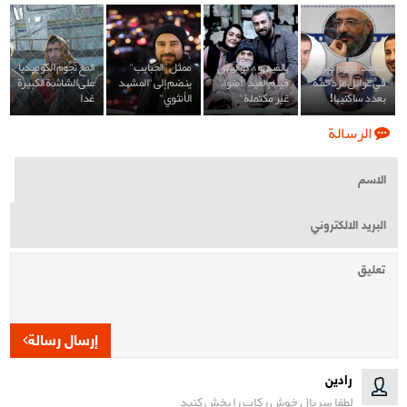
شاهد: نجوم كبروا
بالفيديو.. كواليس
ممثل "الحبايب"
المع نجوم الكوميديا
في عوائل مزدحمة
فيلم العيد "أضواء
ينضم إلى "المشهد
على الشاشة الكبيرة
بعدد ساكنيها!
غير مكتملة"
الأنثوي"
غدا
الرسالة
إرسال رسالة
رادین
لطفا سریال خوش رکاب را پخش کنید