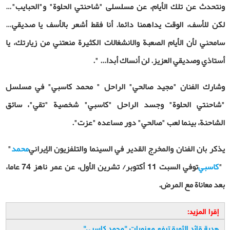
ونتحدث عن تلك الأيام، عن مسلسلی "شاحنتي الحلوة" و"الحبایب"…
لكن للأسف، الوقت يداهمنا دائما. أنا فقط أشعر بالأسف يا صديقي…
سامحني لأن الأيام الصعبة والانشغالات الكثيرة منعتني من زيارتك، يا
أستاذي وصديقي العزيز. لن أنساك أبدا... ".
وشارك الفنان "مجيد صالحي" الراحل " محمد كاسبي" في مسلسل
"شاحنتي الحلوة" وجسد الراحل "كاسبي" شخصية "تقي"، سائق
الشاحنة، بينما لعب "صالحي" دور مساعده "عزت".
يذكر بان الفنان والمخرج القدير في السينما والتلفزيون الإيراني
محمد
"
"
كاسبي
توفي السبت 11 أكتوبر/ تشرين الأول، عن عمر ناهز 74 عاما،
بعد معاناة مع المرض
.
إقرا المزيد:
هدية قائد الثورة ترفع معنويات "محمد كاسبي
"