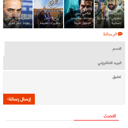
الفنان "مجيد
الفنان "حسن
صالحي" بدور
معجوني" في مبادرة
مختلف عما عهده
"ن.خ 4" يطل
حسن معجوني يمثل
إنسانية
الجمهور عليه!
بتغييرات طفيفة
بطولة "حفار القبور"
الرسالة
إرسال رسالة
الاحدث