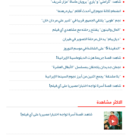
شاهد: "كرامتي" و"ياري" يرويان مأساة "مزار شريف"
انضمام ثلاثة نجوم إلى أحدث أفلام "بهاره رهنما"
نجم "طوبى" يلتقي الجمهور قريبا في "شير علي مردان خان"
"المال والبنون" يفتتح رحلته مع مشاهدي آي فيلم
"ديازيبام" يدخل مرحلة التصوير في طهران
"الدفينة 5" على الشاشة في موسم النوروز
شاهد: قصة جريمة هزت الدبلوماسية الإيرانية!
نجمان جديدان يلتحقان بمسلسل "الأبطال العشرة"
"بلا مشنقة" يجمع اثنين من أبرز نجوم السينما الإيرانية
شاهد: قصة أسرة تواجه اختبارا مصيريا على آي فيلم!
الاكثر مشاهدة
شاهد: قصة أسرة تواجه اختبارا مصيريا على آي فيلم!