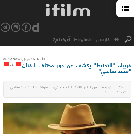
فارسی
English
آی‌فیلم2
الأربعاء 15 آبریل 2026 08:34
قريبا.. "التحنيط" يكشف عن دور مختلف للفنان
-
+
الف
"مجيد صالحي"
الكشف عن موعد عرض فيلم "التحنيط" السينمائي من بطولة الفنان "مجيد صالحي"
في دور السينما