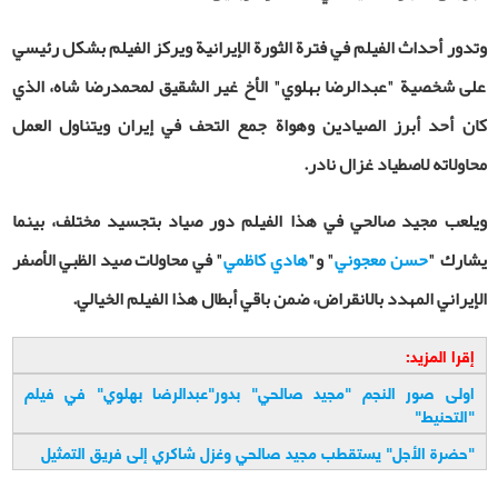
وتدور أحداث الفيلم في فترة الثورة الإيرانية ويركز الفيلم بشكل رئيسي
على شخصية "عبدالرضا بهلوي" الأخ غير الشقيق لمحمدرضا شاه، الذي
كان أحد أبرز الصيادين وهواة جمع التحف في إيران ويتناول العمل
محاولاته لاصطياد غزال نادر.
ويلعب مجيد صالحي في هذا الفيلم دور صياد بتجسيد مختلف، بينما
يشارك "
حسن معجوني
" و"
هادي كاظمي
" في محاولات صيد الظبي الأصفر
الإيراني المهدد بالانقراض، ضمن باقي أبطال هذا الفيلم الخيالي.
إقرا المزيد:
اولى صور النجم "مجيد صالحي" بدور"عبدالرضا بهلوي" في فيلم
"التحنيط
"
"
حضرة الأجل" يستقطب مجيد صالحي وغزل شاكري إلى فريق التمثيل