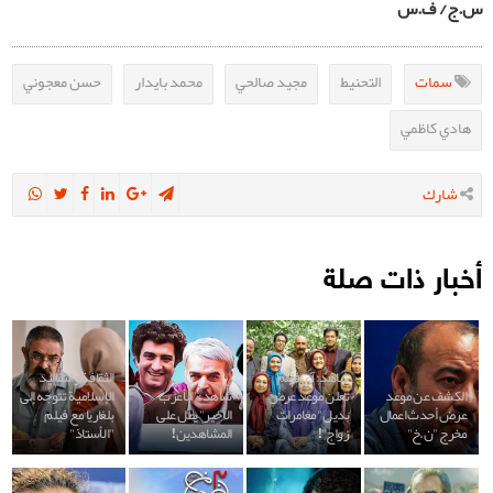
س.ج/ ف.س
سمات
التحنيط
مجيد صالحي
محمد بايدار
حسن معجوني
هادي كاظمي
شارك
أخبار ذات صلة
شاهد: آي فيلم
الثقافة والتقاليد
الكشف عن موعد
تعلن موعد عرض
شاهد: "الأعزب
الإسلامية تتوجه إلى
عرض أحدث اعمال
بديل "مغامرات
الأخير" يطل على
بلغاريا مع فيلم
مخرج "ن.خ"
زواج"!
المشاهدين!
"الأستاذ"