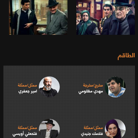
الطاقم
مخرج/مخرجة
ممثل/ممثلة
مهدي مظلومي
امير جعفري
ممثل/ممثلة
ممثل/ممثلة
فلامك جنيدي
فتحعلي أویسي