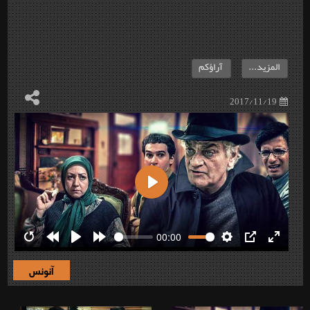
المزيد...
آراؤكم
2017/11/19
Play
00:00
Restart
Rewind
Play
Forward
Settings
PIP
Enter
10s
10s
fullscre
آنونس