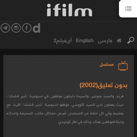
فارسی
English
آی‌فیلم2
مسلسل
بدون تعليق(2002)
فريد، والسيد منوجهر، والسيدة دليخون موظفون في اسبوعية "شهر قشنك"،
حيث يعملون لدى السيد كاووسي. موظفو اسبوعية "شهر قشنك" اقرباء مع
بعضهم وفي كل حلقة من المسلسل تُعرض مشاكل مكتب الصحيفة واحداثه
وحياة الموظفين هناك، وذلك في اطار كوميدي