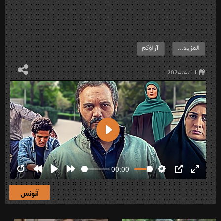
المزيد...
آراؤكم
2024/4/11
Play
00:00
Restart
Rewind
Play
Forward
Settings
PIP
Enter
10s
10s
fullscre
آنونس