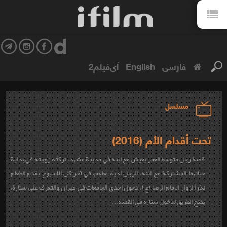
فارسی
English
آی‌فیلم2
مسلسل
تحت أقدام الأم (2016)
قصة رجل متوسط العمر يعيش مع ابنه في مدينة مشهد. تركته زوجته في بداية
حياتهما المشتركة مع ابنه. الرجل لديه مطعم، في آخر كل الاسبوع يقدم الطعام
نذراً لزوار الامام الرضا (ع). دخول إحدى الجامعات في طهران والتعرف على ستارة،
يفتح الطريق لدخول ستارة في القصة...