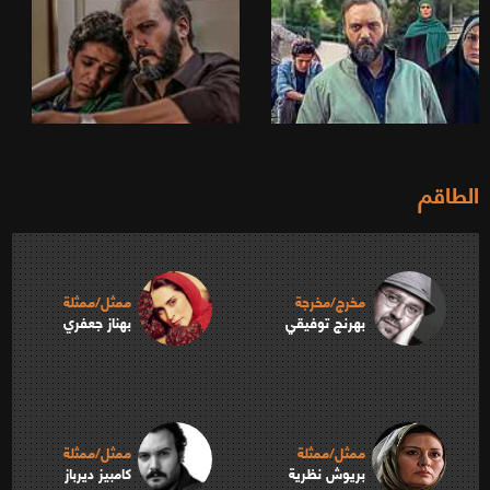
الطاقم
مخرج/مخرجة
ممثل/ممثلة
بهرنج توفيقي
بهناز جعفري
ممثل/ممثلة
ممثل/ممثلة
بريوش نظرية
كامبيز ديرباز