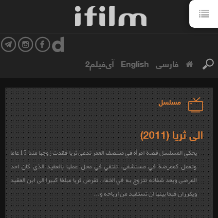
فارسی
English
آی‌فیلم2
مسلسل
الى ثريا (2011)
يحكي المسلسل قصة امرأة في منتصف العمر تدعى ثريا فقدت زوجها منذ 15 عاما
وتعمل كممرضة في مستشفى. تلتقي في محل عملها بالعقيد الذي كان احد
المرضى وبعد شفائه تتزوج به في الخفاء. تقرض ثريا مبلغا كبيرا الى ابن العقيد
ويقرران فيما بينها ان تستفيد من ارباحه و...