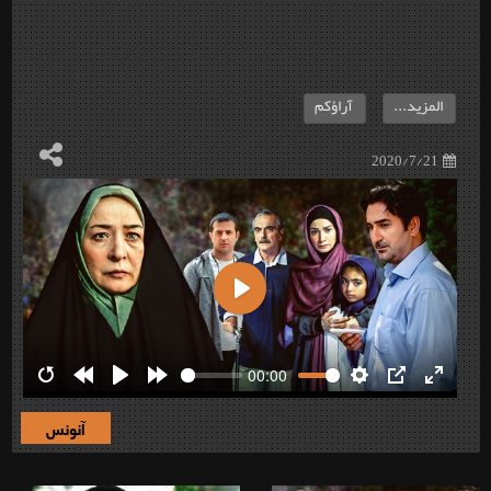
المزيد...
آراؤكم
2020/7/21
Play
00:00
Restart
Rewind
Play
Forward
Settings
PIP
Enter
10s
10s
fullscre
آنونس