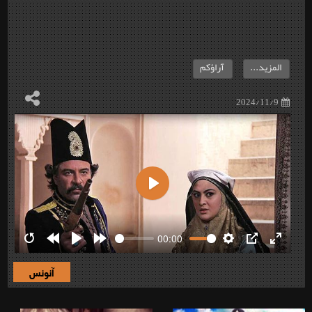
المزيد...
آراؤكم
2024/11/9
Play
00:00
Restart
Rewind
Play
Forward
Settings
PIP
Enter
10s
10s
fullscre
آنونس