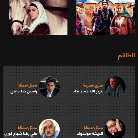
الطاقم
مخرج/مخرجة
ممثل/ممثلة
عزيز الله حميد نجاد
رامتين خدا بناهي
ممثل/ممثلة
ممثل/ممثلة
انديشة فولادوند
علي رضا شجاع نوري