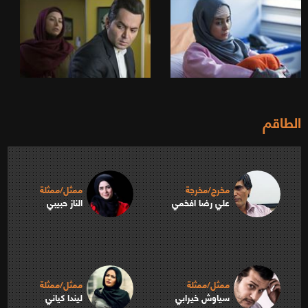
الطاقم
مخرج/مخرجة
ممثل/ممثلة
علي رضا افخمي
الناز حبيبي
ممثل/ممثلة
ممثل/ممثلة
سياوش خيرابي
ليندا كياني