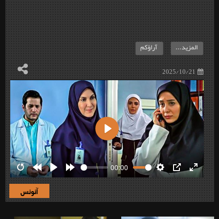
المزيد...
آراؤكم
2025/10/21
Play
00:00
Restart
Rewind
Play
Forward
Settings
PIP
Enter
10s
10s
fullscre
آنونس