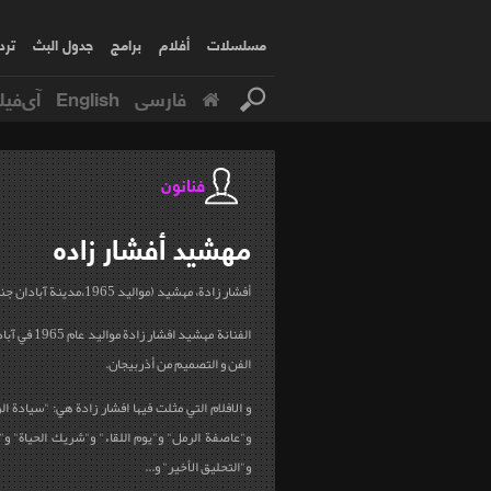
مسلسلات
أفلام
برامج
جدول البث
ترد
فارسی
English
آی‌فیل
فنانون
مهشيد
أفشار زاده
أفشار زادة، مهشيد (مواليد 1965،مدينة آبادان جنوب ايران)
الفنانة مهشيد ا
الفن و التصميم من أذربيجان.
و الافلام التي مثلت فيها افشار زادة هي: "سيادة ا
و"عاصفة الرمل" و"يوم اللقاء" و"شريك الحياة" و
و"التحليق الأخير" و...