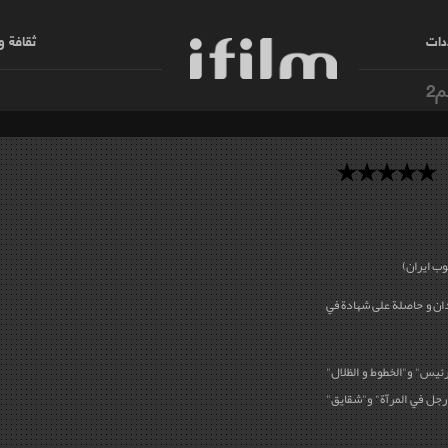
دات
ثقافة 
م2
فشار زادة مواليد عام 1965 في آبادان و حاصلة على شهادة في
لرئيس" و"الخطوط و الظلال"
"رجل في المرآة" و"شقايق"