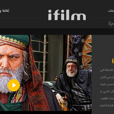
دات
ثقافة 
م2
)
 الحنطة في
فارسي كيان
الحسن عليه
ل النبي و
Play
اد الظلم ،
قتلة الامام