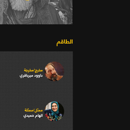
المختار الثقفي (الجزء الثالث)
الطاقم
مخرج/مخرجة
داوود ميرباقري
ممثل/ممثلة
الهام حميدي