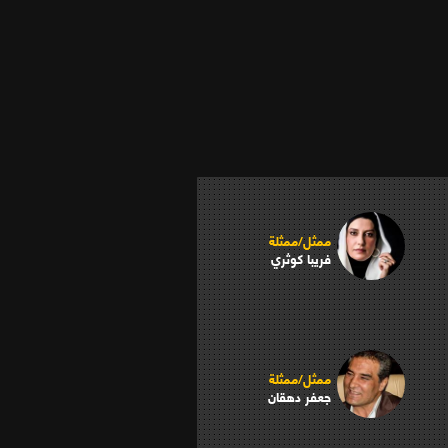
ممثل/ممثلة
فريبا كوثري
ممثل/ممثلة
جعفر دهقان