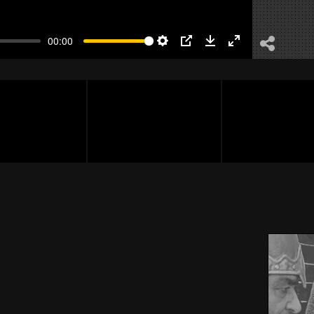
00:00
Settings
PIP
Download
Enter
fullscreen