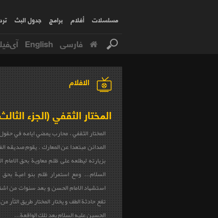
مسلسلات
أفلام
برامج
جدول البث
ترد
فارسی
English
آی‌فیل
الافلام
المختار الثقفي (الجزء الثالث
المختار الثقفي ، محارب يمضي ايامه في حقول
المدائن مبتعدا عن المعارك . يقوم صديقه ال
بزيارته ليطلعه على ظلم معاوية بحق الامام 
السلام... ومع استمرار ظلم بنو امية بحق ا
استشهاد الامام الحسن و بعد سنوات من اشتد
تقع حادثة الطف و يختار المختار طريق الثأر من 
الحسين عليه السلام بعد تلك الواقعة...