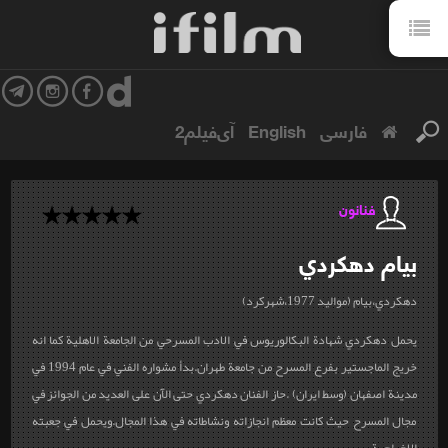
فارسی
English
آی‌فیلم2
فنانون
بيام
دهكردي
دهكردي،بيام (مواليد 1977،شهركرد)
يحمل دهكردي شهادة البكالوريوس في الادب المسرحي من الجامعة الاهلية كما انه
خريج الماجستير بفرع المسرح من جامعة طهران.بدأ مشواره الفني في عام 1994 في
مدينة اصفهان (وسط ايران) .حاز الفنان دهكردي حتى الآن على العديد من الجوائز في
مجال المسرح حيث كانت معظم انجازاته ونشاطاته في هذا المجال.ويحمل في جعبته
الاخراجية،...