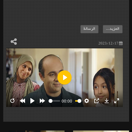
المزيد...
الرسالة
2023/12/17
Play
00:00
Restart
Rewind
Play
Forward
Settings
PIP
Download
Enter
10s
10s
fullscre