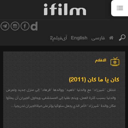
فارسی
English
آی‌فیلم2
الافلام
كان يا ما كان (2011)
تنتقل "شهرزاد" مع والدتها "ناهيد" ووالدها "فرهاد" إلى منزل جديد وتمرض
والدتها بسبب كثرة العمل، ويتم نقلها إلى المستشفى، ويحاول الجيران أن يملأوا
مكان والدة "شهرزاد" الأمر الذي يجعل سلوكها يؤثرعلى حياة الجيران تدريجياً...